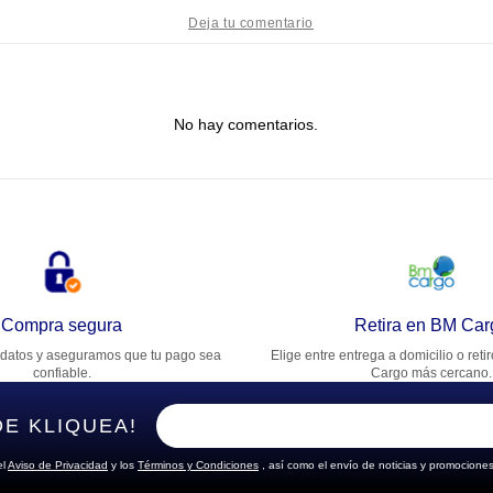
tulo
No hay comentarios.
lifica el producto de 1 a 5 estrellas
★
★
★
★
★
u nombre
rección de email
Compra segura
Retira en BM Car
datos y aseguramos que tu pago sea
Elige entre entrega a domicilio o reti
cribe un comentario
confiable.
Cargo más cercano.
DE KLIQUEA!
el
Aviso de Privacidad
y los
Términos y Condiciones
, así como el envío de noticias y promociones