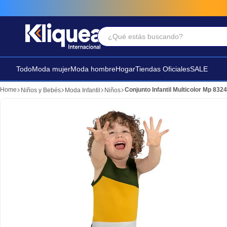
¿Qué estás buscando?
Términos Más Buscados
1
.
faldas
Todo
Moda mujer
Moda hombre
Hogar
Tiendas Oficiales
SALE
2
.
sandalia
Conjunto Infantil Multicolor Mp 832
Niños y Bebés
Moda Infantil
Niños
3
.
futbol