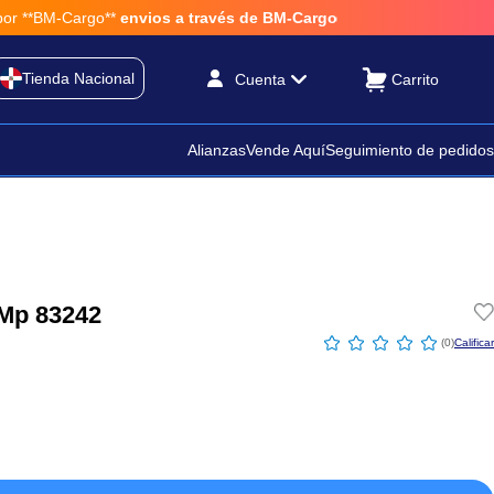
**BM-Cargo**
envios a través de BM-Cargo
Tienda Nacional
Cuenta
Alianzas
Vende Aquí
Seguimiento de pedidos
 Mp 83242
☆
☆
☆
☆
☆
(
0
)