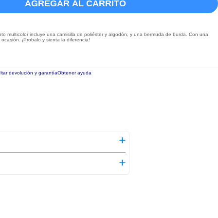
AGREGAR AL CARRITO
junto multicolor incluye una camisilla de poliéster y algodón, y una bermuda de burda. Con una
ocasión. ¡Probalo y sienta la diferencia!
tar devolución y garantía
Obtener ayuda