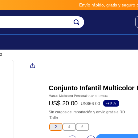
Envío rápido, gratis y seguro por 
42
Conjunto Infantil Multicolor
Marca:
Marketing Personal
SKU
:
8325934
US$
20
.
00
US$
66
.
00
-
70 %
Sin cargos de importación y envío gratis a RD
Talla
2
4
6