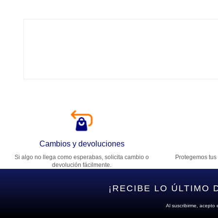
Tí
Ca
T
Di
Cambios y devoluciones
Si algo no llega como esperabas, solicita cambio o
Protegemos tus 
Es
devolución fácilmente.
¡RECIBE LO ÚLTIMO 
Al suscribirme, acepto 