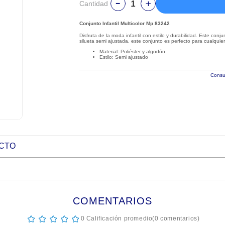
Cantidad
Conjunto Infantil Multicolor Mp 83242
Disfruta de la moda infantil con estilo y durabilidad. Este con
silueta semi ajustada, este conjunto es perfecto para cualquier 
Material: Poliéster y algodón
Estilo: Semi ajustado
Consul
UCTO
COMENTARIOS
☆
☆
☆
☆
☆
0 Calificación promedio
(0 comentarios)