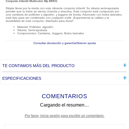
Conjunto Infantil Multicolor Mp 88931
Déjate llevar por la moda con este vibrante conjunto infantil. Su silueta semi-ajustada
permite que tu bebe se sienta cómoda y atractiva. Este conjunto está compuesto por
una camiseta de poliéster y algodón, y joggers de burda. Adornado con bolos laterales,
está listo para ser combinado con cualquier outfit. ¡Experimenta la calidez y la
durabilidad de este conjunto, diseñado para durar!
Material: Poliéster, algodón
Silueta: Semi-ajustada
Componentes: Camiseta, Joggers, Bolos laterales
Consultar devolución y garantía
Obtener ayuda
TE CONTAMOS MÁS DEL PRODUCTO
ESPECIFICACIONES
COMENTARIOS
Cargando el resumen…
Por favor, inicia sesión para escribir un comentario.