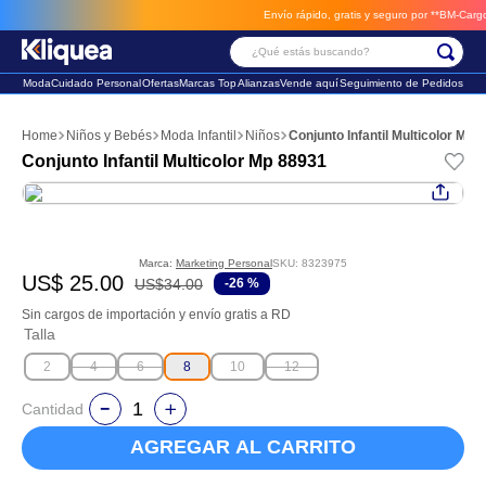
Envío rápido, gratis y seguro por **BM-Cargo**
e
¿Qué estás buscando?
Moda
Cuidado Personal
Ofertas
Marcas Top
Alianzas
Vende aquí
Seguimiento de Pedidos
Términos Más Buscados
Niños y Bebés
Moda Infantil
Niños
Conjunto Infantil Multicolor Mp 
1
.
vestido
Conjunto Infantil Multicolor Mp 88931
2
.
faldas
3
.
sandalia
Marca:
Marketing Personal
SKU
:
8323975
US$
25
.
00
US$
34
.
00
-
26 %
Sin cargos de importación y envío gratis a RD
Talla
2
4
6
8
10
12
Cantidad
AGREGAR AL CARRITO