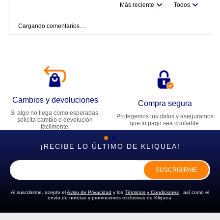
Más reciente
Todos
Cargando comentarios…
Cambios y devoluciones
Compra segura
Si algo no llega como esperabas,
Protegemos tus datos y aseguramos
solicita cambio o devolución
que tu pago sea confiable.
fácilmente.
¡RECIBE LO ÚLTIMO DE KLIQUEA!
SUSCRIBIRME
Al suscribirme, acepto el
Aviso de Privacidad
y los
Términos y Condiciones
, así como el
envío de noticias y promociones exclusivas de Kliquea.