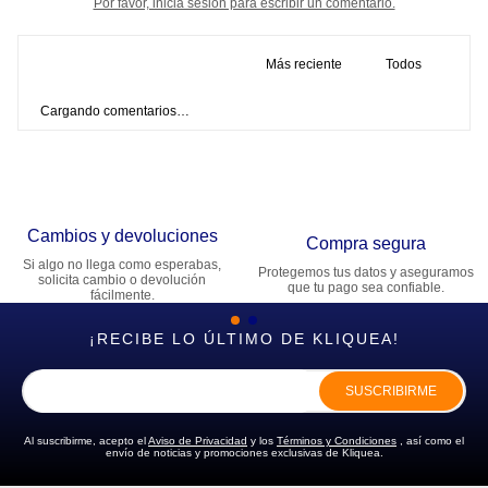
Por favor, inicia sesión para escribir un comentario.
Más reciente
Todos
Cargando comentarios…
Cambios y devoluciones
Compra segura
Si algo no llega como esperabas,
Protegemos tus datos y aseguramos
solicita cambio o devolución
que tu pago sea confiable.
fácilmente.
¡RECIBE LO ÚLTIMO DE KLIQUEA!
SUSCRIBIRME
Al suscribirme, acepto el
Aviso de Privacidad
y los
Términos y Condiciones
, así como el
envío de noticias y promociones exclusivas de Kliquea.