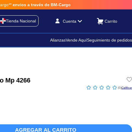
o**
envios a través de BM-Cargo
Tienda Nacional
Cuenta
Alianzas
Vende Aquí
Seguimiento de pedidos
co Mp 4266
☆
☆
☆
☆
☆
(
0
)
AGREGAR AL CARRITO