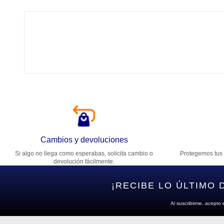
Tí
Ca
T
Di
Cambios y devoluciones
Si algo no llega como esperabas, solicita cambio o
Protegemos tus 
Es
devolución fácilmente.
¡RECIBE LO ÚLTIMO 
Al suscribirme, acepto 