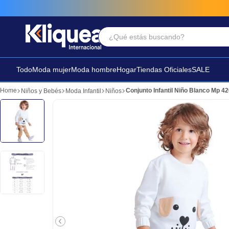
¿Qué estás buscando?
Términos Más Buscados
1
.
faldas
Todo
Moda mujer
Moda hombre
Hogar
Tiendas Oficiales
SALE
2
.
sandalia
Conjunto Infantil Niño Blanco Mp 4
Niños y Bebés
Moda Infantil
Niños
3
.
futbol