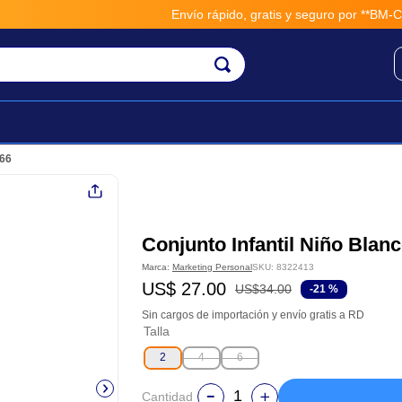
Envío rápido, gratis y seguro por **BM-Carg
266
Conjunto Infantil Niño Blan
Marca:
Marketing Personal
SKU
:
8322413
US$
27
.
00
US$
34
.
00
-
21 %
Sin cargos de importación y envío gratis a RD
Talla
2
4
6
Cantidad