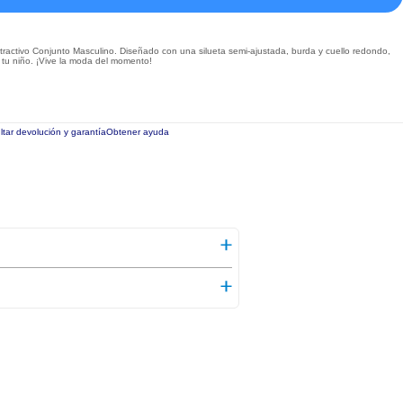
tractivo Conjunto Masculino. Diseñado con una silueta semi-ajustada, burda y cuello redondo,
 tu niño. ¡Vive la moda del momento!
tar devolución y garantía
Obtener ayuda