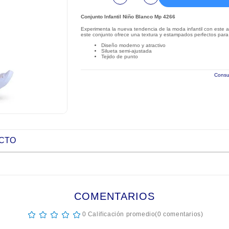
Conjunto Infantil Niño Blanco Mp 4266
Experimenta la nueva tendencia de la moda infantil con este a
este conjunto ofrece una textura y estampados perfectos para
Diseño moderno y atractivo
Silueta semi-ajustada
Tejido de punto
Consul
UCTO
COMENTARIOS
☆
☆
☆
☆
☆
0 Calificación promedio
(0 comentarios)