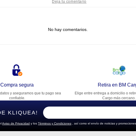
tulo
No hay comentarios.
lifica el producto de 1 a 5 estrellas
★
★
★
★
★
u nombre
rección de email
Compra segura
Retira en BM Car
datos y aseguramos que tu pago sea
Elige entre entrega a domicilio o reti
cribe un comentario
confiable.
Cargo más cercano.
DE KLIQUEA!
el
Aviso de Privacidad
y los
Términos y Condiciones
, así como el envío de noticias y promociones