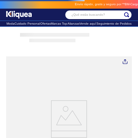
Envío rápido, gratis y seguro por **BM-Cargo**
envios a través de B
¿Qué estás buscando?
Moda
Cuidado Personal
Ofertas
Marcas Top
Alianzas
Vende aquí
Seguimiento de Pedidos
Términos Más Buscados
1
.
vestido
2
.
faldas
3
.
sandalia