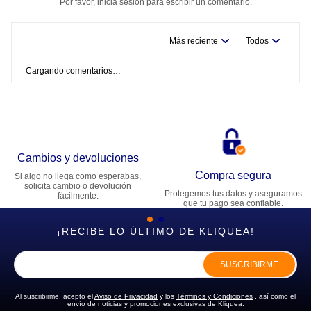
Por favor, inicia sesión para escribir un comentario.
Más reciente
Todos
Cargando comentarios…
Cambios y devoluciones
Compra segura
Si algo no llega como esperabas,
solicita cambio o devolución
Protegemos tus datos y aseguramos
fácilmente.
que tu pago sea confiable.
¡RECIBE LO ÚLTIMO DE KLIQUEA!
SUSCRIBIRME
Al suscribirme, acepto el
Aviso de Privacidad
y los
Términos y Condiciones
, así como el
envío de noticias y promociones exclusivas de Kliquea.