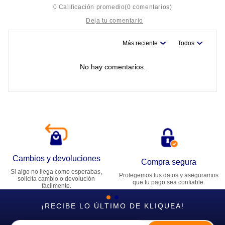
0 Calificación promedio
(0 comentarios)
Más reciente
Todos
Título
No hay comentarios.
Califica el producto de 1 a 5 estrellas
★
★
★
★
★
Tu nombre
Dirección de email
Cambios y devoluciones
Compra segura
Si algo no llega como esperabas,
Protegemos tus datos y aseguramos
Escribe un comentario
solicita cambio o devolución
que tu pago sea confiable.
fácilmente.
¡RECIBE LO ÚLTIMO DE KLIQUEA!