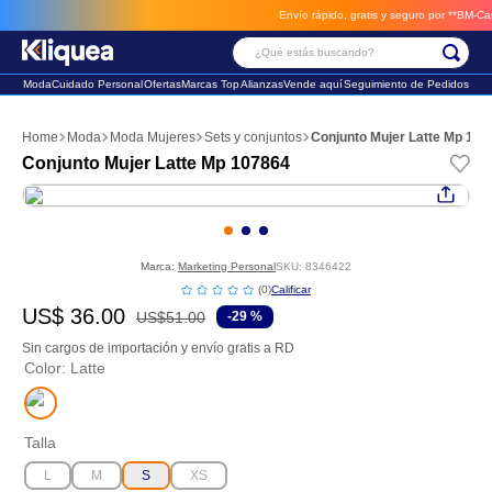
Envío rápido, gratis y seguro por **BM-Cargo**
¿Qué estás buscando?
Moda
Cuidado Personal
Ofertas
Marcas Top
Alianzas
Vende aquí
Seguimiento de Pedidos
Términos Más Buscados
Moda
Moda Mujeres
Sets y conjuntos
Conjunto Mujer Latte Mp 107
1
.
faldas
Conjunto Mujer Latte Mp 107864
2
.
sandalia
3
.
futbol
Marca:
Marketing Personal
SKU
:
8346422
☆
☆
☆
☆
☆
(
0
)
US$
36
.
00
US$
51
.
00
-
29 %
Sin cargos de importación y envío gratis a RD
Color
:
Latte
Talla
L
M
S
XS