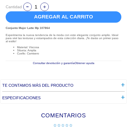
Cantidad
AGREGAR AL CARRITO
Conjunto Mujer Latte Mp 107864
Experimenta la nueva tendencia de la moda con este elegante conjunto amplio. Ideal
para vivir las texturas y estampados de esta colección diaria. ¡Te darás un primer paso
al estilo!
Material: Viscosa
Silueta: Amplia
Cuello: Camisero
Consultar devolución y garantía
Obtener ayuda
TE CONTAMOS MÁS DEL PRODUCTO
ESPECIFICACIONES
COMENTARIOS
☆
☆
☆
☆
☆