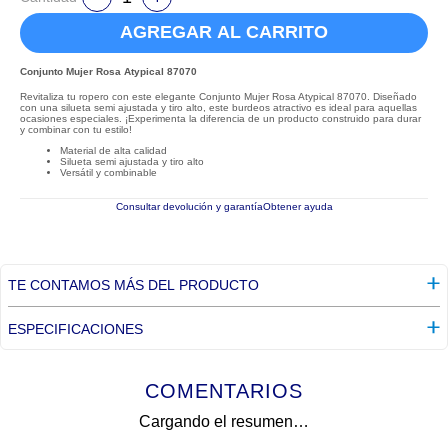
AGREGAR AL CARRITO
Conjunto Mujer Rosa Atypical 87070
Revitaliza tu ropero con este elegante Conjunto Mujer Rosa Atypical 87070. Diseñado
con una silueta semi ajustada y tiro alto, este burdeos atractivo es ideal para aquellas
ocasiones especiales. ¡Experimenta la diferencia de un producto construido para durar
y combinar con tu estilo!
Material de alta calidad
Silueta semi ajustada y tiro alto
Versátil y combinable
Consultar devolución y garantía
Obtener ayuda
TE CONTAMOS MÁS DEL PRODUCTO
ESPECIFICACIONES
COMENTARIOS
Cargando el resumen…