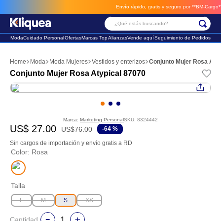
Envío rápido, gratis y seguro por **BM-Cargo**
env
¿Qué estás buscando?
Moda
Cuidado Personal
Ofertas
Marcas Top
Alianzas
Vende aquí
Seguimiento de Pedidos
Términos Más Buscados
Moda
Moda Mujeres
Vestidos y enterizos
Conjunto Mujer Rosa Aty
1
.
faldas
Conjunto Mujer Rosa Atypical 87070
2
.
futbol
3
.
sandalia
Marca:
Marketing Personal
SKU
:
8324442
US$
27
.
00
US$
76
.
00
-
64 %
Sin cargos de importación y envío gratis a RD
Color
:
Rosa
Talla
L
M
S
XS
Cantidad