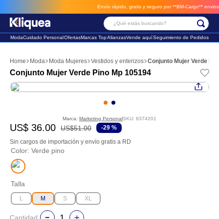
Envío rápido, gratis y seguro por **BM-Cargo**
envios a t
¿Qué estás buscando?
Moda
Cuidado Personal
Ofertas
Marcas Top
Alianzas
Vende aquí
Seguimiento de Pedidos
Términos Más Buscados
Moda
Moda Mujeres
Vestidos y enterizos
Conjunto Mujer Verde Pi
1
.
vestido
Conjunto Mujer Verde Pino Mp 105194
2
.
faldas
3
.
sandalia
Marca:
Marketing Personal
SKU
:
8374201
US$
36
.
00
US$
51
.
00
-
29 %
Sin cargos de importación y envío gratis a RD
Color
:
Verde pino
Talla
L
M
S
XL
Cantidad