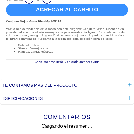
AGREGAR AL CARRITO
Conjunto Mujer Verde Pino Mp 105194
Vive la nueva tendencia de la moda con este elegante Conjunto Verde. Diseñado en
poliéster, ofrece una silueta semiajustada para acentuar tu figura. Con cuello redondo,
tejido en punto y mangas largas elásticas, este conjunto es la perfecta combinación de
textura y estampados. ¡Adelanta a la moda con esta colección llena de estilo!
Material: Poliéster
Silueta: Semiajustada
Mangas: Largas elásticas
Consultar devolución y garantía
Obtener ayuda
TE CONTAMOS MÁS DEL PRODUCTO
ESPECIFICACIONES
COMENTARIOS
Cargando el resumen…