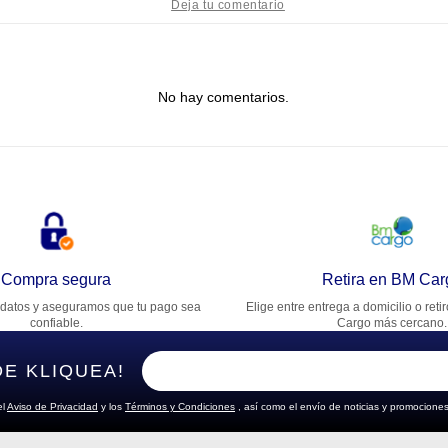
tulo
No hay comentarios.
lifica el producto de 1 a 5 estrellas
★
★
★
★
★
u nombre
rección de email
Compra segura
Retira en BM Car
datos y aseguramos que tu pago sea
Elige entre entrega a domicilio o reti
cribe un comentario
confiable.
Cargo más cercano.
DE KLIQUEA!
el
Aviso de Privacidad
y los
Términos y Condiciones
, así como el envío de noticias y promociones