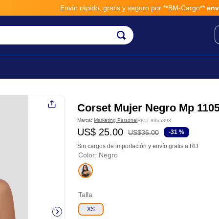
Envío rápido, gratis y seguro por **BM-Cargo**
envios 
Corset Mujer Negro Mp 110
Marca:
Marketing Personal
SKU
:
8365393
US$
25
.
00
US$
36
.
00
-
31 %
Sin cargos de importación y envío gratis a RD
Color
:
Negro
Talla
XS