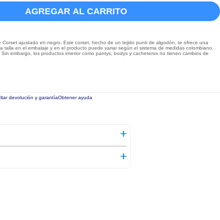
AGREGAR AL CARRITO
Corset ajustado en negro. Este corset, hecho de un tejido punti de algodón, te ofrece una
 la talla en el embalaje y en el producto puede variar según el sistema de medidas colombiano.
a. Sin embargo, los productos interior como pantys, bodys y cacheteros no tienen cambios de
tar devolución y garantía
Obtener ayuda