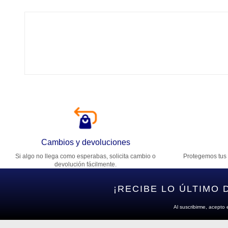
Tí
Ca
T
Di
Cambios y devoluciones
Si algo no llega como esperabas, solicita cambio o
Protegemos tus 
Es
devolución fácilmente.
¡RECIBE LO ÚLTIMO 
Al suscribirme, acepto 