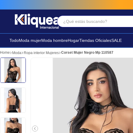
¿Qué estás buscando?
Términos Más Buscados
1
.
vestido
Todo
Moda mujer
Moda hombre
Hogar
Tiendas Oficiales
SALE
2
.
faldas
Corset Mujer Negro Mp 110587
Moda
Ropa interior Mujeres
3
.
sandalia