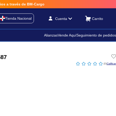
a través de BM-Cargo
Tienda Nacional
Cuenta
Alianzas
Vende Aquí
Seguimiento de pedidos
587
☆
☆
☆
☆
☆
(
0
)