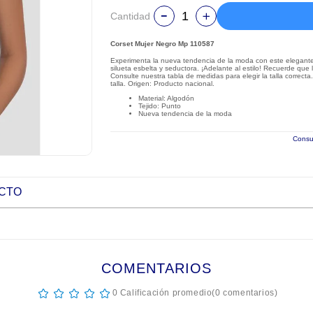
Cantidad
Corset Mujer Negro Mp 110587
Experimenta la nueva tendencia de la moda con este elegante 
silueta esbelta y seductora. ¡Adelante al estilo! Recuerde que
Consulte nuestra tabla de medidas para elegir la talla correct
talla. Origen: Producto nacional.
Material: Algodón
Tejido: Punto
Nueva tendencia de la moda
Consul
UCTO
COMENTARIOS
☆
☆
☆
☆
☆
0 Calificación promedio
(0 comentarios)