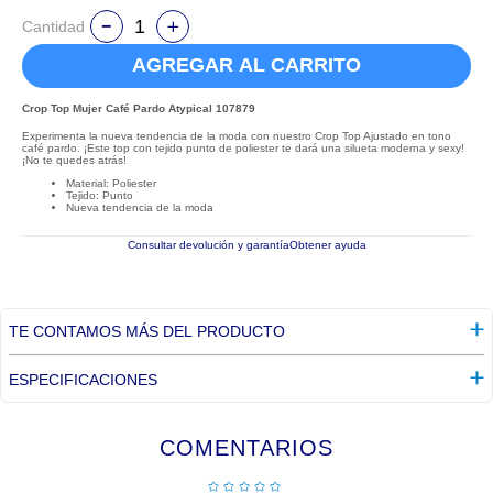
Cantidad
AGREGAR AL CARRITO
Crop Top Mujer Café Pardo Atypical 107879
Experimenta la nueva tendencia de la moda con nuestro Crop Top Ajustado en tono
café pardo. ¡Este top con tejido punto de poliester te dará una silueta moderna y sexy!
¡No te quedes atrás!
Material: Poliester
Tejido: Punto
Nueva tendencia de la moda
Consultar devolución y garantía
Obtener ayuda
TE CONTAMOS MÁS DEL PRODUCTO
ESPECIFICACIONES
COMENTARIOS
☆
☆
☆
☆
☆