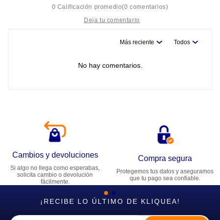
0 Calificación promedio
(0 comentarios)
Más reciente
Todos
Título
No hay comentarios.
Califica el producto de 1 a 5 estrellas
★
★
★
★
★
Tu nombre
Dirección de email
Cambios y devoluciones
Compra segura
Si algo no llega como esperabas,
Protegemos tus datos y aseguramos
Escribe un comentario
solicita cambio o devolución
que tu pago sea confiable.
fácilmente.
¡RECIBE LO ÚLTIMO DE KLIQUEA!