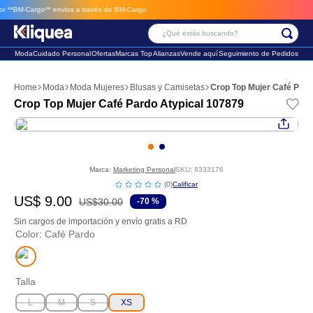
*BM-Cargo**
envios a través de BM-Cargo
¿Qué estás buscando?
Moda
Cuidado Personal
Ofertas
Marcas Top
Alianzas
Vende aquí
Seguimiento de Pedidos
Términos Más Buscados
Moda
Moda Mujeres
Blusas y Camisetas
Crop Top Mujer Café Pard
1
.
vestido
Crop Top Mujer Café Pardo Atypical 107879
2
.
faldas
3
.
sandalia
Marca:
Marketing Personal
SKU
:
8333176
☆
☆
☆
☆
☆
(
0
)
US$
9
.
00
US$
30
.
00
-
70 %
Sin cargos de importación y envío gratis a RD
Color
:
Café Pardo
Talla
L
M
S
XS