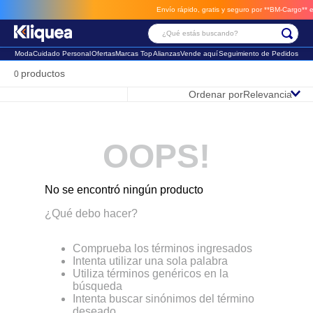
Envío rápido, gratis y seguro por **BM-Cargo**
env
¿Qué estás buscando?
Moda
Cuidado Personal
Ofertas
Marcas Top
Alianzas
Vende aquí
Seguimiento de Pedidos
Términos Más Buscados
productos
0
Ordenar por
Relevancia
1
.
chaleco
2
.
sandalia
OOPS!
3
.
futbol
No se encontró ningún producto
¿Qué debo hacer?
Comprueba los términos ingresados
Intenta utilizar una sola palabra
Utiliza términos genéricos en la
búsqueda
Intenta buscar sinónimos del término
deseado