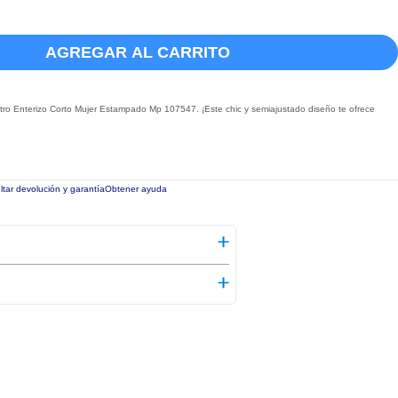
AGREGAR AL CARRITO
ro Enterizo Corto Mujer Estampado Mp 107547. ¡Este chic y semiajustado diseño te ofrece
tar devolución y garantía
Obtener ayuda