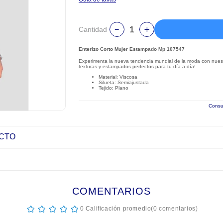
Cantidad
Enterizo Corto Mujer Estampado Mp 107547
Experimenta la nueva tendencia mundial de la moda con nuest
texturas y estampados perfectos para tu día a día!
Material: Viscosa
Silueta: Semiajustada
Tejido: Plano
Consul
UCTO
COMENTARIOS
☆
☆
☆
☆
☆
0 Calificación promedio
(0 comentarios)