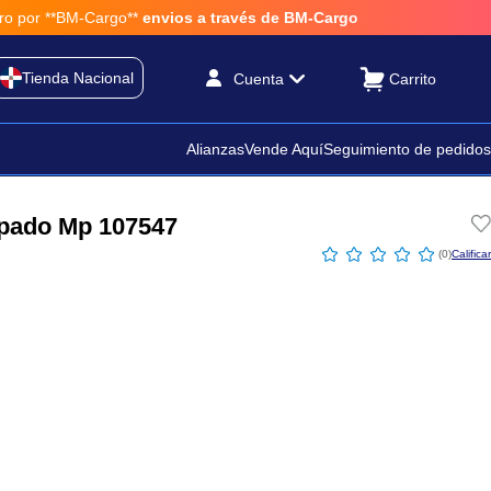
r **BM-Cargo**
envios a través de BM-Cargo
Tienda Nacional
Cuenta
Alianzas
Vende Aquí
Seguimiento de pedidos
mpado Mp 107547
☆
☆
☆
☆
☆
(
0
)