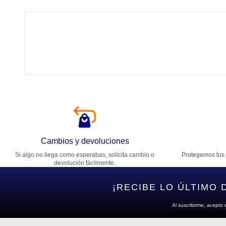
Tí
Ca
T
Di
Cambios y devoluciones
Si algo no llega como esperabas, solicita cambio o
Protegemos tus 
Es
devolución fácilmente.
¡RECIBE LO ÚLTIMO 
Al suscribirme, acepto 