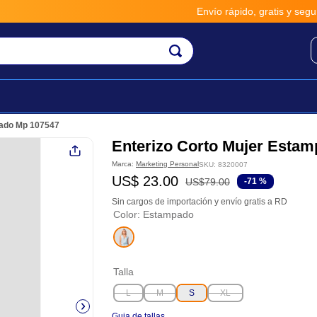
Envío rápido, gratis y seguro po
pado Mp 107547
Enterizo Corto Mujer Esta
Marca:
Marketing Personal
SKU
:
8320007
US$
23
.
00
US$
79
.
00
-
71 %
Sin cargos de importación y envío gratis a RD
Color
:
Estampado
Talla
L
M
S
XL
Guia de tallas