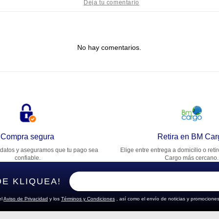
tulo
No hay comentarios.
lifica el producto de 1 a 5 estrellas
★
★
★
★
★
u nombre
rección de email
Compra segura
Retira en BM Car
datos y aseguramos que tu pago sea
Elige entre entrega a domicilio o reti
cribe un comentario
confiable.
Cargo más cercano.
DE KLIQUEA!
el
Aviso de Privacidad
y los
Términos y Condiciones
, así como el envío de noticias y promociones