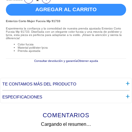
AGREGAR AL CARRITO
Enterizo Corto Mujer Fucsia Mp 91733
Experimenta la confianza y la comodidad de nuestra prenda ajustada Enterizo Corto
Fucsia Mp 91733. Diseñada con un elegante color fucsia y una mezcla de poliéster y
lycra, esta pieza es perfecta para adaptarse a tu estilo. ¡Atraer la atención y sienta la
diferencia!
Color fucsia
Material poliéster lycra
Prenda ajustada
Consultar devolución y garantía
Obtener ayuda
TE CONTAMOS MÁS DEL PRODUCTO
ESPECIFICACIONES
COMENTARIOS
Cargando el resumen…