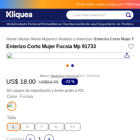
Envío rápido, gratis y seguro por **BM-Cargo**
e
¿Qué estás buscando?
Moda
Cuidado Personal
Ofertas
Marcas Top
Alianzas
Vende aquí
Seguimiento de Pedidos
Términos Más Buscados
Moda
Moda Mujeres
Vestidos y enterizos
Enterizo Corto Mujer Fuc
1
.
faldas
Enterizo Corto Mujer Fucsia Mp 91733
2
.
futbol
3
.
sandalia
Marca:
Marketing Personal
SKU
:
8306506
US$
18
.
00
US$
64
.
00
-
72 %
Sin cargos de importación y envío gratis a RD
Color
:
Fucsia
Talla
L
M
S
XL
XS
Cantidad