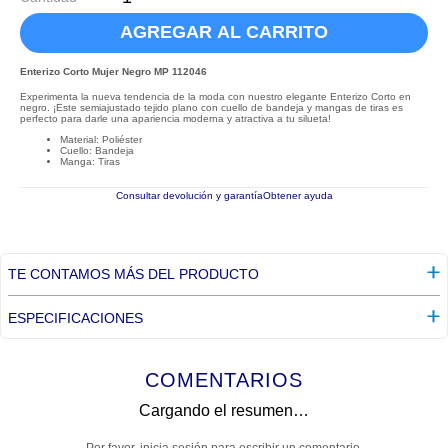
AGREGAR AL CARRITO
Enterizo Corto Mujer Negro MP 112046
Experimenta la nueva tendencia de la moda con nuestro elegante Enterizo Corto en
negro. ¡Este semiajustado tejido plano con cuello de bandeja y mangas de tiras es
perfecto para darle una apariencia moderna y atractiva a tu silueta!
Material: Poliéster
Cuello: Bandeja
Manga: Tiras
Consultar devolución y garantía
Obtener ayuda
TE CONTAMOS MÁS DEL PRODUCTO
ESPECIFICACIONES
COMENTARIOS
Cargando el resumen…
Por favor, inicia sesión para escribir un comentario.