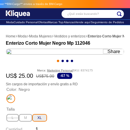
 **BM-Cargo**
envios a través de BM-Cargo
¿Qué estás buscando?
Moda
Cuidado Personal
Ofertas
Marcas Top
Alianzas
Vende aquí
Seguimiento de Pedidos
Términos Más Buscados
Moda
Moda Mujeres
Vestidos y enterizos
Enterizo Corto Mujer Ne
1
.
faldas
Enterizo Corto Mujer Negro Mp 112046
2
.
futbol
3
.
sandalia
Marca:
Marketing Personal
SKU
:
8374175
US$
25
.
00
US$
75
.
00
-
67 %
Sin cargos de importación y envío gratis a RD
Color
:
Negro
Talla
L
M
XL
Cantidad