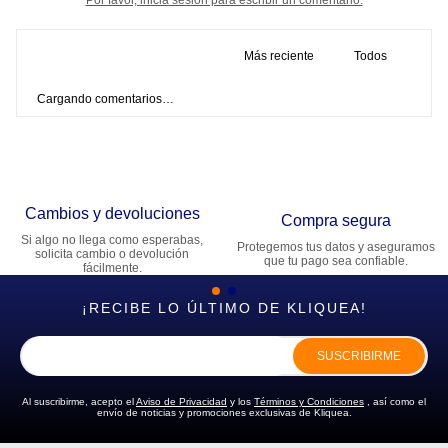
Más reciente
Todos
Cargando comentarios…
Cambios y devoluciones
Compra segura
Si algo no llega como esperabas,
Protegemos tus datos y aseguramos
solicita cambio o devolución
que tu pago sea confiable.
fácilmente.
¡RECIBE LO ÚLTIMO DE KLIQUEA!
SUSCRIBIRME
Al suscribirme, acepto el
Aviso de Privacidad
y los
Términos y Condiciones
, así como el
envío de noticias y promociones exclusivas de Kliquea.