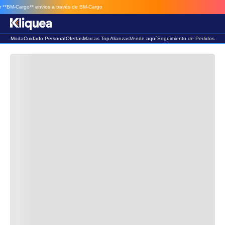
*BM-Cargo**
envios a través de BM-Cargo
Moda
Cuidado Personal
Ofertas
Marcas Top
Alianzas
Vende aquí
Seguimiento de Pedidos