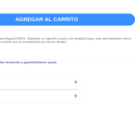
AGREGAR AL CARRITO
aza Atypical 83001. Diseñado en algodón suave y de longitud larga, esta semi-ajustada ofrece
 accesorio que te acompañará por mucho tiempo!
tar devolución y garantía
Obtener ayuda