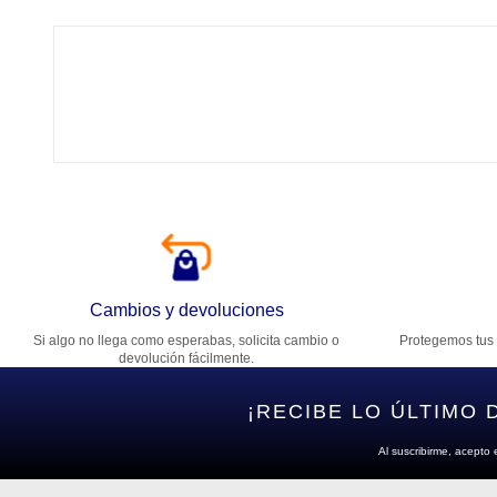
Tí
Ca
T
Di
Cambios y devoluciones
Si algo no llega como esperabas, solicita cambio o
Protegemos tus 
Es
devolución fácilmente.
¡RECIBE LO ÚLTIMO 
Al suscribirme, acepto 