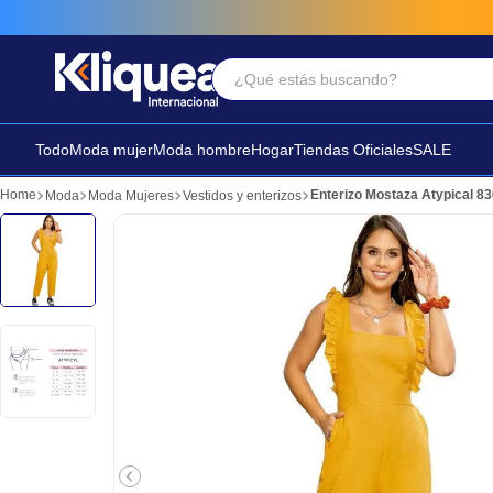
¿Qué estás buscando?
Términos Más Buscados
1
.
faldas
Todo
Moda mujer
Moda hombre
Hogar
Tiendas Oficiales
SALE
2
.
sandalia
Enterizo Mostaza Atypical 8
Moda
Moda Mujeres
Vestidos y enterizos
3
.
futbol