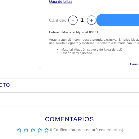
Guia de tallas
Cantidad
Enterizo Mostaza Atypical 83001
Atrae la atención con nuestra prenda exclusiva: Enterizo Most
una silueta elegante y moderna. ¡Adelante a la moda con un
Material: Algodón suave y de larga duración
Diseño semi-ajustado
Consul
UCTO
COMENTARIOS
☆
☆
☆
☆
☆
0 Calificación promedio
(0 comentarios)