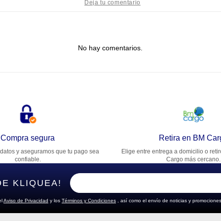
tulo
No hay comentarios.
lifica el producto de 1 a 5 estrellas
★
★
★
★
★
u nombre
rección de email
Compra segura
Retira en BM Car
datos y aseguramos que tu pago sea
Elige entre entrega a domicilio o reti
cribe un comentario
confiable.
Cargo más cercano.
DE KLIQUEA!
el
Aviso de Privacidad
y los
Términos y Condiciones
, así como el envío de noticias y promociones