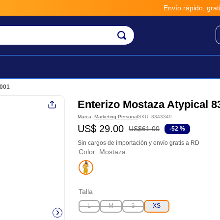
Envío rápido, gratis y seguro
3001
Enterizo Mostaza Atypical 8
Marca:
Marketing Personal
SKU
:
8343349
US$
29
.
00
US$
61
.
00
-
52 %
Sin cargos de importación y envío gratis a RD
Color
:
Mostaza
Talla
L
M
S
XS