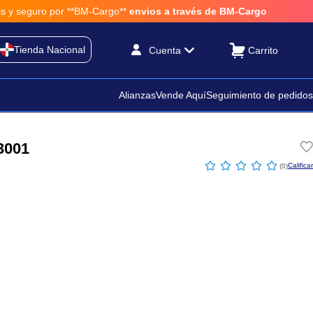
 por **BM-Cargo**
envios a través de BM-Cargo
Tienda Nacional
Cuenta
Alianzas
Vende Aquí
Seguimiento de pedidos
3001
☆
☆
☆
☆
☆
(
0
)