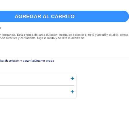
AGREGAR AL CARRITO
a
con elegancia. Esta prenda de larga duración, hecha de poliester el 65% y algodón el 35%, ofrece
ia atractiva y confortable. Siga la moda y sintiera la diferencia.
tar devolución y garantía
Obtener ayuda