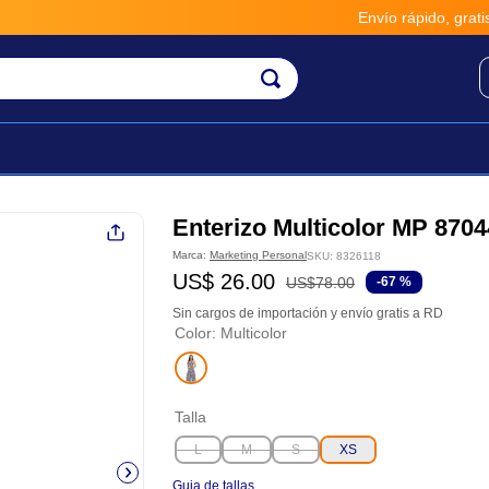
Envío rápido, gratis y seguro
Enterizo Multicolor MP 8704
Marca:
Marketing Personal
SKU
:
8326118
US$
26
.
00
US$
78
.
00
-
67 %
Sin cargos de importación y envío gratis a RD
Color
:
Multicolor
Talla
L
M
S
XS
Guia de tallas