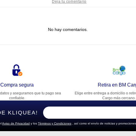
tulo
No hay comentarios.
lifica el producto de 1 a 5 estrellas
★
★
★
★
★
u nombre
rección de email
Compra segura
Retira en BM Car
datos y aseguramos que tu pago sea
Elige entre entrega a domicilio o reti
cribe un comentario
confiable.
Cargo más cercano.
DE KLIQUEA!
el
Aviso de Privacidad
y los
Términos y Condiciones
, así como el envío de noticias y promociones