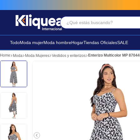
¿Qué estás buscando?
Términos Más Buscados
1
.
faldas
Todo
Moda mujer
Moda hombre
Hogar
Tiendas Oficiales
SALE
2
.
futbol
Enterizo Multicolor MP 87044
Moda
Moda Mujeres
Vestidos y enterizos
3
.
sandalia