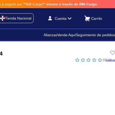
 por **BM-Cargo**
envios a través de BM-Cargo
Tienda Nacional
Cuenta
Alianzas
Vende Aquí
Seguimiento de pedidos
4
☆
☆
☆
☆
☆
(
0
)