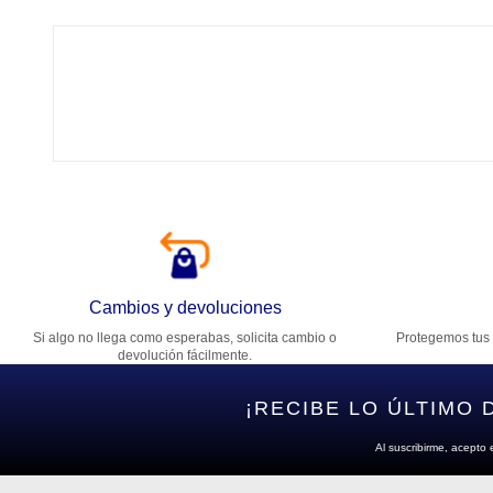
Tí
Ca
T
Di
Cambios y devoluciones
Si algo no llega como esperabas, solicita cambio o
Protegemos tus 
Es
devolución fácilmente.
¡RECIBE LO ÚLTIMO 
Al suscribirme, acepto 