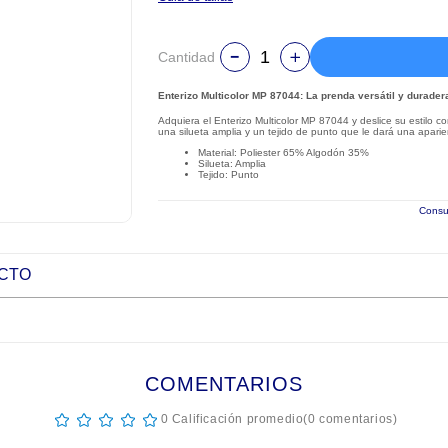
Cantidad
Enterizo Multicolor MP 87044: La prenda versátil y durader
Adquiera el Enterizo Multicolor MP 87044 y deslice su estilo 
una silueta amplia y un tejido de punto que le dará una aparienc
Material: Poliester 65% Algodón 35%
Silueta: Amplia
Tejido: Punto
Consul
UCTO
COMENTARIOS
☆
☆
☆
☆
☆
0 Calificación promedio
(0 comentarios)