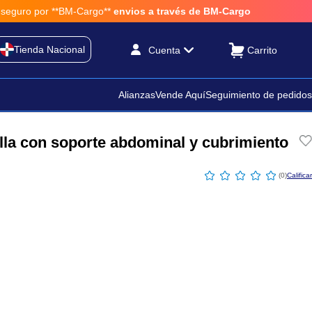
or **BM-Cargo**
envios a través de BM-Cargo
Tienda Nacional
Cuenta
Alianzas
Vende Aquí
Seguimiento de pedidos
illa con soporte abdominal y cubrimiento
☆
☆
☆
☆
☆
(
0
)