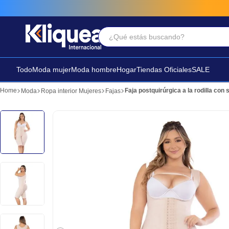
¿Qué estás buscando?
Términos Más Buscados
1
.
vestido
Todo
Moda mujer
Moda hombre
Hogar
Tiendas Oficiales
SALE
2
.
faldas
Faja postquirúrgica a la rodilla co
Moda
Ropa interior Mujeres
Fajas
3
.
sandalia