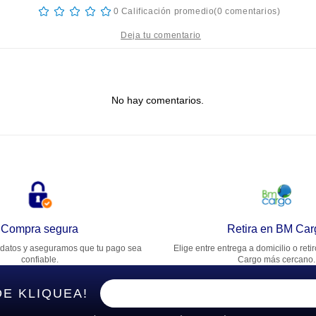
☆
☆
☆
☆
☆
0 Calificación promedio
(0 comentarios)
tulo
No hay comentarios.
lifica el producto de 1 a 5 estrellas
★
★
★
★
★
u nombre
rección de email
Compra segura
Retira en BM Car
datos y aseguramos que tu pago sea
Elige entre entrega a domicilio o reti
cribe un comentario
confiable.
Cargo más cercano.
DE KLIQUEA!