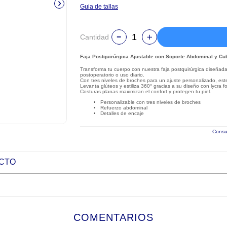
Guia de tallas
Cantidad
Faja Postquirúrgica Ajustable con Soporte Abdominal y Cu
Transforma tu cuerpo con nuestra faja postquirúrgica diseñada 
postoperatorio o uso diario.
Con tres niveles de broches para un ajuste personalizado, est
Levanta glúteos y estiliza 360° gracias a su diseño con lycra f
Costuras planas maximizan el confort y protegen tu piel.
Personalizable con tres niveles de broches
Refuerzo abdominal
Detalles de encaje
Consul
UCTO
COMENTARIOS