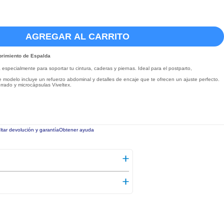
AGREGAR AL CARRITO
brimiento de Espalda
especialmente para soportar tu cintura, caderas y piernas. Ideal para el postparto,
e modelo incluye un refuerzo abdominal y detalles de encaje que te ofrecen un ajuste perfecto.
orrado y microcápsulas Viveltex.
tar devolución y garantía
Obtener ayuda