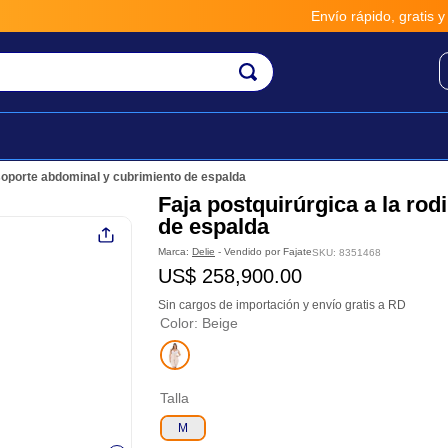
Envío rápido, gratis y seguro p
n soporte abdominal y cubrimiento de espalda
Faja postquirúrgica a la rod
de espalda
Marca:
Delie
- Vendido por
Fajate
SKU
:
8351468
US$
258
,
900
.
00
Sin cargos de importación y envío gratis a RD
Color
:
Beige
Talla
M