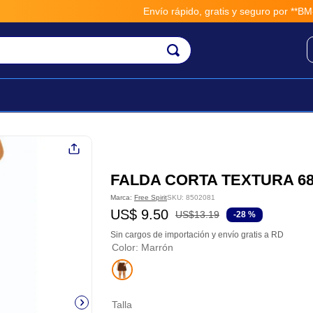
Envío rápido, gratis y seguro por **BM-Ca
FALDA CORTA TEXTURA 68
Marca:
Free Spirit
SKU
:
8502081
US$
9
.
50
US$
13
.
19
-
28 %
Sin cargos de importación y envío gratis a RD
Color
:
Marrón
Talla