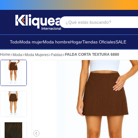
¿Qué estás buscando?
Términos Más Buscados
1
.
faldas
Todo
Moda mujer
Moda hombre
Hogar
Tiendas Oficiales
SALE
2
.
sandalia
FALDA CORTA TEXTURA 6880
Moda
Moda Mujeres
Faldas
3
.
futbol