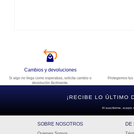
Tí
Ca
T
Di
Cambios y devoluciones
Si algo no llega como esperabas, solicita cambio o
Protegemos tus 
Es
devolución fácilmente.
¡RECIBE LO ÚLTIMO 
Al suscribirme, acepto 
SOBRE NOSOTROS
DE
Quienes Somos
Térm