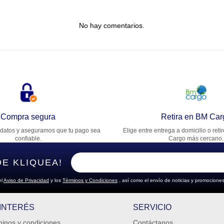
tulo
No hay comentarios.
lifica el producto de 1 a 5 estrellas
★
★
★
★
★
u nombre
rección de email
Compra segura
Retira en BM Car
datos y aseguramos que tu pago sea
Elige entre entrega a domicilio o reti
cribe un comentario
confiable.
Cargo más cercano.
DE KLIQUEA!
el
Aviso de Privacidad
y los
Términos y Condiciones
, así como el envío de noticias y promociones
ENVIAR COMENTARIO
 INTERÉS
SERVICIO
inos y condiciones
Contáctanos