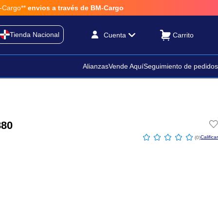
rgo**
envios a través de BM-Cargo
Tienda Nacional
Cuenta
Alianzas
Vende Aquí
Seguimiento de pedidos
80
☆
☆
☆
☆
☆
(
0
)