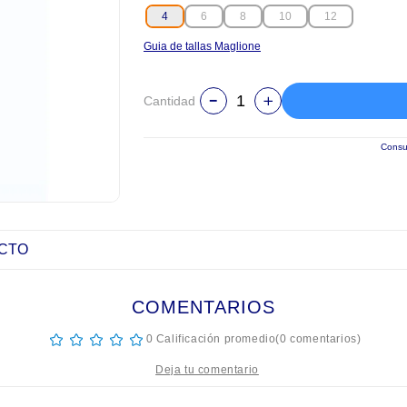
4
6
8
10
12
Guia de tallas Maglione
Cantidad
Consul
UCTO
COMENTARIOS
☆
☆
☆
☆
☆
0 Calificación promedio
(0 comentarios)