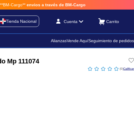
M-Cargo**
envios a través de BM-Cargo
Tienda Nacional
Cuenta
Alianzas
Vende Aquí
Seguimiento de pedidos
do Mp 111074
☆
☆
☆
☆
☆
(
0
)