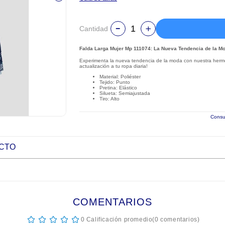
Cantidad
Falda Larga Mujer Mp 111074: La Nueva Tendencia de la M
Experimenta la nueva tendencia de la moda con nuestra herm
actualización a tu ropa diaria!
Material: Poliéster
Tejido: Punto
Pretina: Elástico
Silueta: Semiajustada
Tiro: Alto
Consul
UCTO
COMENTARIOS
☆
☆
☆
☆
☆
0 Calificación promedio
(0 comentarios)