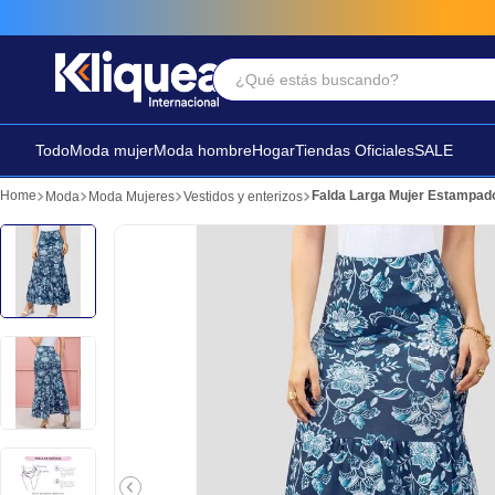
¿Qué estás buscando?
Términos Más Buscados
1
.
faldas
Todo
Moda mujer
Moda hombre
Hogar
Tiendas Oficiales
SALE
2
.
futbol
Falda Larga Mujer Estampad
Moda
Moda Mujeres
Vestidos y enterizos
3
.
sandalia