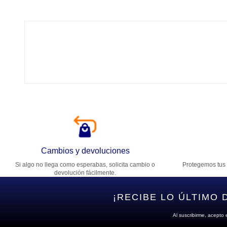
Tí
Ca
T
Di
Cambios y devoluciones
Si algo no llega como esperabas, solicita cambio o
Protegemos tus 
Es
devolución fácilmente.
¡RECIBE LO ÚLTIMO 
Al suscribirme, acepto 