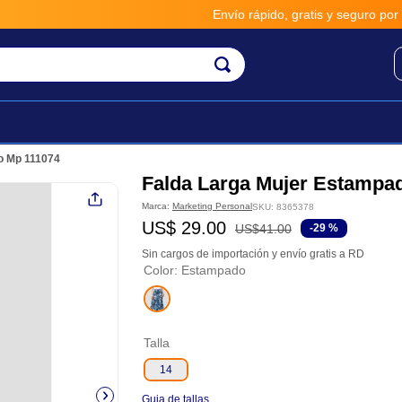
Envío rápido, gratis y seguro por **B
o Mp 111074
Falda Larga Mujer Estampa
Marca:
Marketing Personal
SKU
:
8365378
US$
29
.
00
US$
41
.
00
-
29 %
Sin cargos de importación y envío gratis a RD
Color
:
Estampado
Talla
14
Guia de tallas