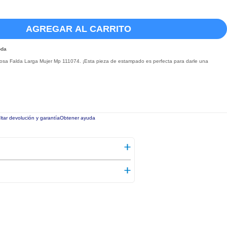
AGREGAR AL CARRITO
oda
osa Falda Larga Mujer Mp 111074. ¡Esta pieza de estampado es perfecta para darle una
tar devolución y garantía
Obtener ayuda