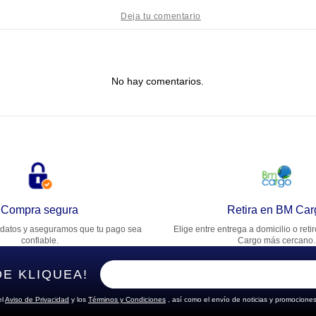
tulo
No hay comentarios.
lifica el producto de 1 a 5 estrellas
★
★
★
★
★
u nombre
rección de email
Compra segura
Retira en BM Car
datos y aseguramos que tu pago sea
Elige entre entrega a domicilio o reti
cribe un comentario
confiable.
Cargo más cercano.
DE KLIQUEA!
el
Aviso de Privacidad
y los
Términos y Condiciones
, así como el envío de noticias y promociones