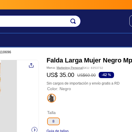
 110696
Falda Larga Mujer Negro Mp
Marca:
Marketing Personal
SKU
:
8353732
US$
35
.
00
US$
60
.
00
-
42 %
Sin cargos de importación y envío gratis a RD
Color
:
Negro
Talla
8
Guia de tallas