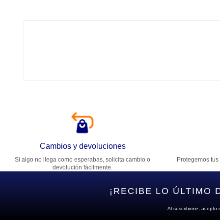
Tí
Ca
T
Di
Cambios y devoluciones
Si algo no llega como esperabas, solicita cambio o
Protegemos tus 
Es
devolución fácilmente.
¡RECIBE LO ÚLTIMO 
Al suscribirme, acepto 