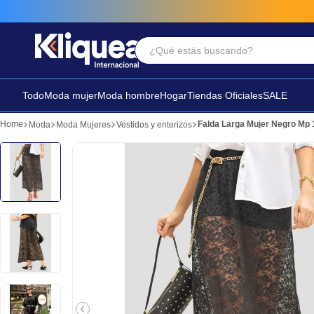
¿Qué estás buscando?
Términos Más Buscados
1
.
vestido
Todo
Moda mujer
Moda hombre
Hogar
Tiendas Oficiales
SALE
2
.
faldas
Falda Larga Mujer Negro Mp
Moda
Moda Mujeres
Vestidos y enterizos
3
.
sandalia