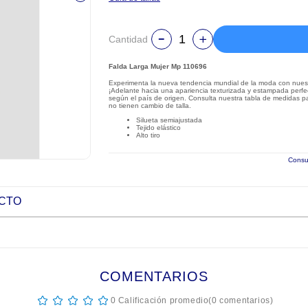
Cantidad
Falda Larga Mujer Mp 110696
Experimenta la nueva tendencia mundial de la moda con nuestra
¡Adelante hacia una apariencia texturizada y estampada perfec
según el país de origen. Consulta nuestra tabla de medidas par
no tienen cambio de talla.
Silueta semiajustada
Tejido elástico
Alto tiro
Consul
UCTO
COMENTARIOS
☆
☆
☆
☆
☆
0 Calificación promedio
(0 comentarios)