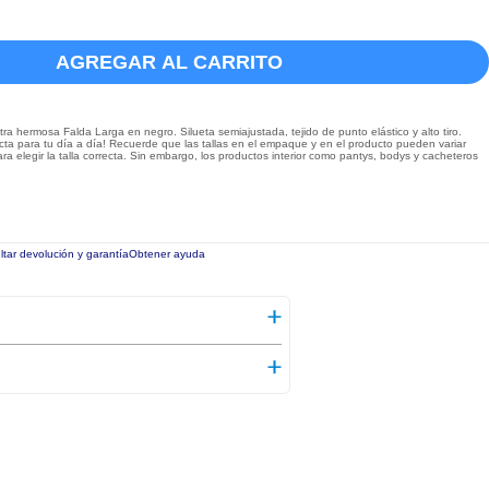
AGREGAR AL CARRITO
 hermosa Falda Larga en negro. Silueta semiajustada, tejido de punto elástico y alto tiro.
ta para tu día a día! Recuerde que las tallas en el empaque y en el producto pueden variar
a elegir la talla correcta. Sin embargo, los productos interior como pantys, bodys y cacheteros
tar devolución y garantía
Obtener ayuda