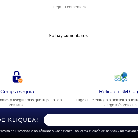
tulo
No hay comentarios.
lifica el producto de 1 a 5 estrellas
★
★
★
★
★
u nombre
rección de email
Compra segura
Retira en BM Car
datos y aseguramos que tu pago sea
Elige entre entrega a domicilio o reti
cribe un comentario
confiable.
Cargo más cercano.
DE KLIQUEA!
el
Aviso de Privacidad
y los
Términos y Condiciones
, así como el envío de noticias y promociones