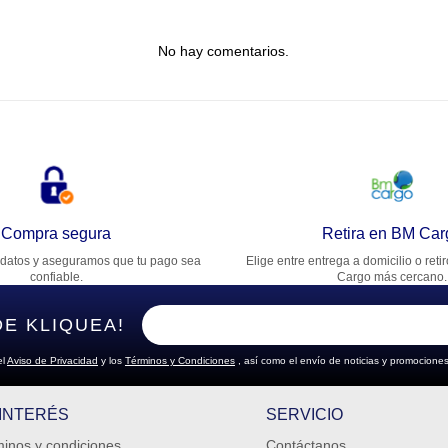
tulo
No hay comentarios.
lifica el producto de 1 a 5 estrellas
★
★
★
★
★
u nombre
rección de email
Compra segura
Retira en BM Car
datos y aseguramos que tu pago sea
Elige entre entrega a domicilio o reti
cribe un comentario
confiable.
Cargo más cercano.
DE KLIQUEA!
el
Aviso de Privacidad
y los
Términos y Condiciones
, así como el envío de noticias y promociones
ENVIAR COMENTARIO
 INTERÉS
SERVICIO
inos y condiciones
Contáctanos