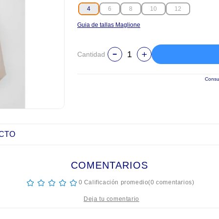
4
6
8
10
12
Guia de tallas Maglione
Cantidad
Consul
UCTO
COMENTARIOS
☆
☆
☆
☆
☆
0 Calificación promedio
(0 comentarios)