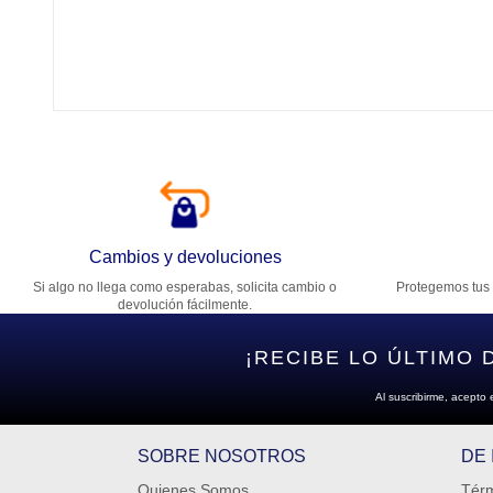
Tí
Ca
T
Di
Cambios y devoluciones
Si algo no llega como esperabas, solicita cambio o
Protegemos tus 
Es
devolución fácilmente.
¡RECIBE LO ÚLTIMO 
Al suscribirme, acepto 
SOBRE NOSOTROS
DE
Quienes Somos
Térm