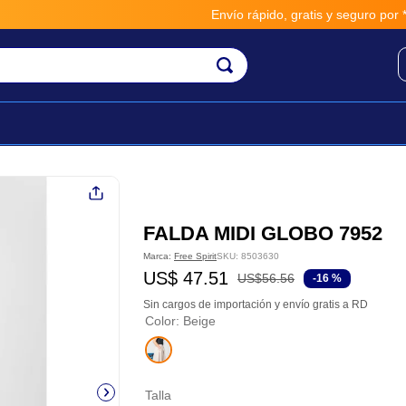
Envío rápido, gratis y seguro por **B
FALDA MIDI GLOBO 7952
Marca:
Free Spirit
SKU
:
8503630
US$
47
.
51
US$
56
.
56
-
16 %
Sin cargos de importación y envío gratis a RD
Color
:
Beige
Talla