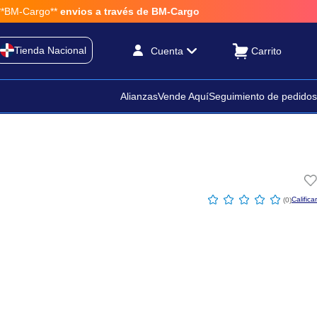
M-Cargo**
envios a través de BM-Cargo
Tienda Nacional
Cuenta
Alianzas
Vende Aquí
Seguimiento de pedidos
☆
☆
☆
☆
☆
(
0
)