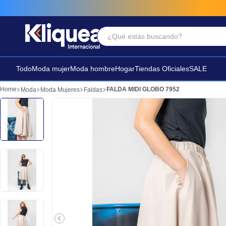
¿Qué estás buscando?
Términos Más Buscados
1
.
chaleco
Todo
Moda mujer
Moda hombre
Hogar
Tiendas Oficiales
SALE
2
.
sandalia
FALDA MIDI GLOBO 7952
Moda
Moda Mujeres
Faldas
3
.
futbol