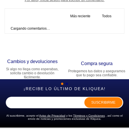
Más reciente
Todos
Cargando comentarios…
Cambios y devoluciones
Compra segura
Si algo no llega como esperabas,
Protegemos tus datos y aseguramos
solicita cambio o devolución
que tu pago sea confiable.
fácilmente.
¡RECIBE LO ÚLTIMO DE KLIQUEA!
SUSCRIBIRME
Al suscribirme, acepto el
Aviso de Privacidad
y los
Términos y Condiciones
, así como el
envío de noticias y promociones exclusivas de Kliquea.