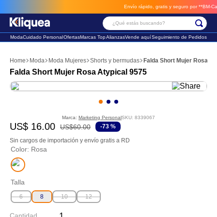
Envío rápido, gratis y seguro por **BM-Cargo
¿Qué estás buscando?
Moda
Cuidado Personal
Ofertas
Marcas Top
Alianzas
Vende aquí
Seguimiento de Pedidos
Términos Más Buscados
Moda
Moda Mujeres
Shorts y bermudas
Falda Short Mujer Rosa At
1
.
faldas
Falda Short Mujer Rosa Atypical 9575
2
.
futbol
3
.
sandalia
Marca:
Marketing Personal
SKU
:
8339067
US$
16
.
00
US$
60
.
00
-
73 %
Sin cargos de importación y envío gratis a RD
Color
:
Rosa
Talla
6
8
10
12
Cantidad