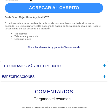
AGREGAR AL CARRITO
Falda Short Mujer Rosa Atypical 9575
Experimenta la nueva tendencia de la moda con esta hermosa falda short semi-
ajustada. Su tejido plano y estilo popelina la hacen perfecta para tu día a día. ¡Siente
la confianza de ser el centro de atención!
Tiro normal
Tela suave y cómoda
Estampa única
Consultar devolución y garantía
Obtener ayuda
TE CONTAMOS MÁS DEL PRODUCTO
ESPECIFICACIONES
COMENTARIOS
Cargando el resumen…
Por favor, inicia sesión para escribir un comentario.