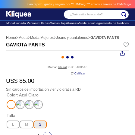
Envío rápido, gratis y seguro por **BM-Cargo**
envios a través de BM-Cargo
¿Qué estás buscando?
Moda
Cuidado Personal
Ofertas
Marcas Top
Alianzas
Vende aquí
Seguimiento de Pedidos
Términos Más Buscados
Moda
Moda Mujeres
Jeans y pantalones
GAVIOTA PANTS
1
.
chaleco
GAVIOTA PANTS
2
.
sandalia
3
.
futbol
Marca:
Islazul
SKU
:
8488546
☆
☆
☆
☆
☆
(
0
)
US$
85
.
00
Sin cargos de importación y envío gratis a RD
Color
:
Azul Claro
Talla
L
M
S