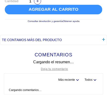
Cantidad
AGREGAR AL CARRITO
Consultar devolución y garantía
Obtener ayuda
TE CONTAMOS MÁS DEL PRODUCTO
COMENTARIOS
Cargando el resumen…
Más reciente
Todos
Título
Cargando comentarios…
Califica el producto de 1 a 5 estrellas
★
★
★
★
★