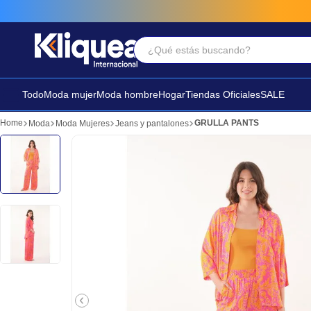
¿Qué estás buscando?
Términos Más Buscados
1
.
faldas
Todo
Moda mujer
Moda hombre
Hogar
Tiendas Oficiales
SALE
2
.
sandalia
GRULLA PANTS
Moda
Moda Mujeres
Jeans y pantalones
3
.
futbol