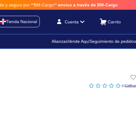
por **BM-Cargo**
envios a través de BM-Cargo
Tienda Nacional
Cuenta
Alianzas
Vende Aquí
Seguimiento de pedidos
☆
☆
☆
☆
☆
(
0
)