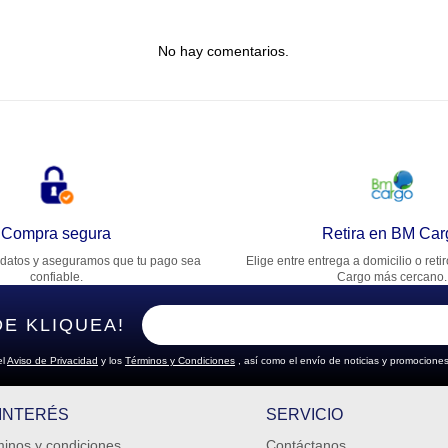
tulo
No hay comentarios.
lifica el producto de 1 a 5 estrellas
★
★
★
★
★
u nombre
rección de email
Compra segura
Retira en BM Car
datos y aseguramos que tu pago sea
Elige entre entrega a domicilio o reti
cribe un comentario
confiable.
Cargo más cercano.
DE KLIQUEA!
el
Aviso de Privacidad
y los
Términos y Condiciones
, así como el envío de noticias y promociones
ENVIAR COMENTARIO
 INTERÉS
SERVICIO
inos y condiciones
Contáctanos