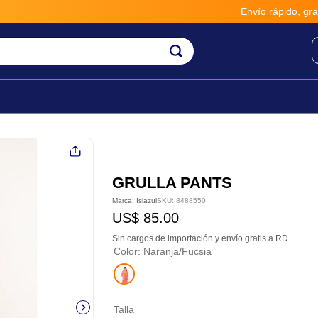
Envío rápido, gratis y seguro 
GRULLA PANTS
Marca:
Islazul
SKU
:
8488550
US$
85
.
00
Sin cargos de importación y envío gratis a RD
Color
:
Naranja/Fucsia
Talla