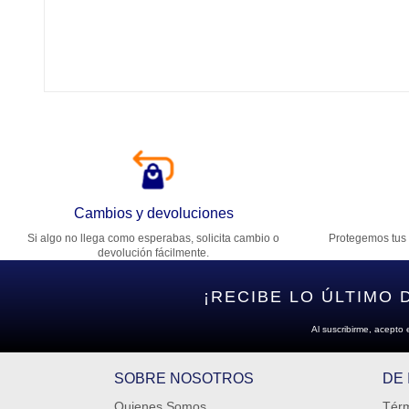
Tí
Ca
T
Di
Cambios y devoluciones
Si algo no llega como esperabas, solicita cambio o
Protegemos tus 
Es
devolución fácilmente.
¡RECIBE LO ÚLTIMO 
Al suscribirme, acepto 
SOBRE NOSOTROS
DE
Quienes Somos
Térm