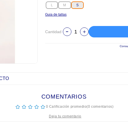
L
M
S
Guia de tallas
Cantidad
Consul
UCTO
COMENTARIOS
☆
☆
☆
☆
☆
0 Calificación promedio
(0 comentarios)