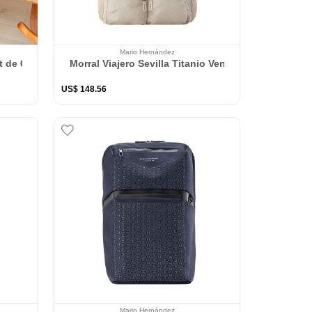
Mario Hernández
s Sancta
t de 6 rectangular 41*27 cm + 6 Portavasos Mince Pies - George
Morral Viajero Sevilla Titanio Ventura
US$
148
.
56
Mario Hernández