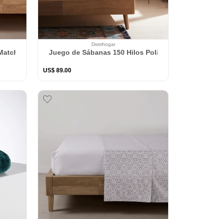
Distrihogar
atch 150 Hilos Polialgodón Gris
n Jacquard Coastal
Juego de Sábanas 150 Hilos Polialgodón Aria Are
US$
89
.
00