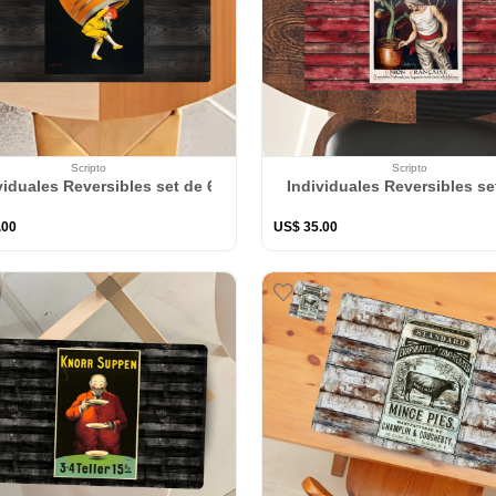
Scripto
Scripto
viduales Reversibles set de 6 rectangular 41*27 cm + 6 Portavasos 
Individuales Reversibles se
.
00
US$
35
.
00