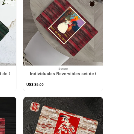
Scripto
s Buves Tous
t de 6 rectangular 41*27 cm + 6 Portavasos Humoristes
Individuales Reversibles set de 6 rectangular 41*2
US$
35
.
00