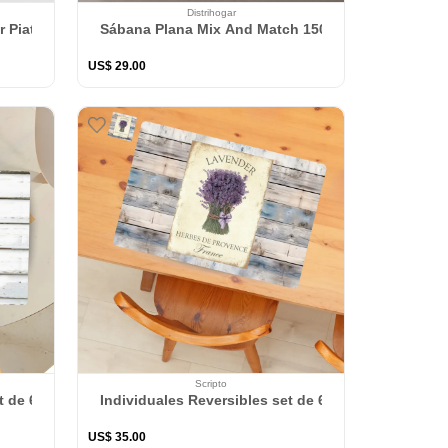
Distrihogar
r Piatto Verde
Sábana Plana Mix And Match 150 Hilos Polialgodó
US$
29
.
00
Scripto
me 47 x 67 cm
t de 6 rectangular 41*27 cm + 6 Portavasos Post Card
Individuales Reversibles set de 6 rectangular 41*
US$
35
.
00