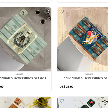
Scripto
Scripto
viduales Reversibles set de 6 rectangular 41*27 cm + 6 Portavasos
Individuales Reversibles se
.
00
US$
35
.
00