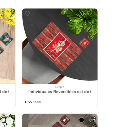
Scripto
 Caballito Mar
t de 6 rectangular 41*27 cm + 6 Portavasos La Victoria
Individuales Reversibles set de 6 rectangular 41*2
US$
35
.
00