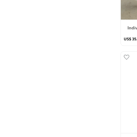
Indi
US$
35