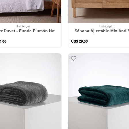
Distrihogar
Distrihogar
Sábana Ajustable Mix And M
Cover Duvet - Funda Plumón Hotel Experience Polialgodó
4
.
00
US$
29
.
00