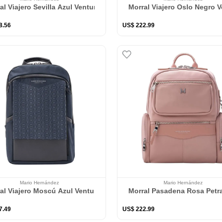
al Viajero Sevilla Azul Ventura
Morral Viajero Oslo Negro V
8
.
56
US$
222
.
99
Mario Hernández
Mario Hernández
al Viajero Moscú Azul Ventura
Morral Pasadena Rosa Petr
7
.
49
US$
222
.
99