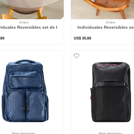
Scripto
Scripto
viduales Reversibles set de 6 rectangular 41*27 cm + 6 Portavaso
Individuales Reversibles se
.
00
US$
35
.
00
Mario Hernández
Mario Hernández