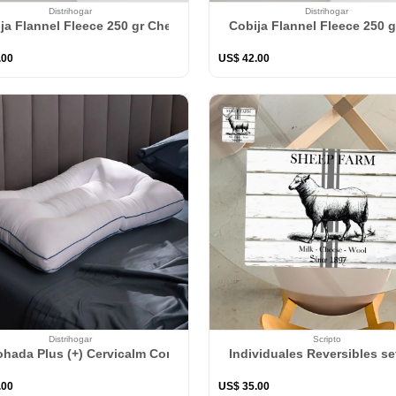
Distrihogar
Distrihogar
ja Flannel Fleece 250 gr Chevron Gris
Cobija Flannel Fleece 250 g
.
00
US$
42
.
00
Distrihogar
Scripto
hada Plus (+) Cervicalm Contorno De Cuello Soporte Medio - Fir
Individuales Reversibles se
.
00
US$
35
.
00