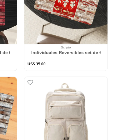
Scripto
Barril
t de 6 rectangular 41*27 cm + 6 Portavasos Union
Individuales Reversibles set de 6 rectangular 41*2
US$
35
.
00