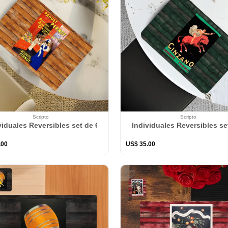
Scripto
Scripto
viduales Reversibles set de 6 rectangular 41*27 cm + 6 Portavaso
Individuales Reversibles se
.
00
US$
35
.
00