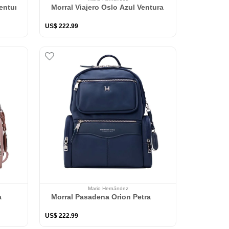
entura
Morral Viajero Oslo Azul Ventura
US$
222
.
99
Mario Hernández
a
Morral Pasadena Orion Petra
US$
222
.
99