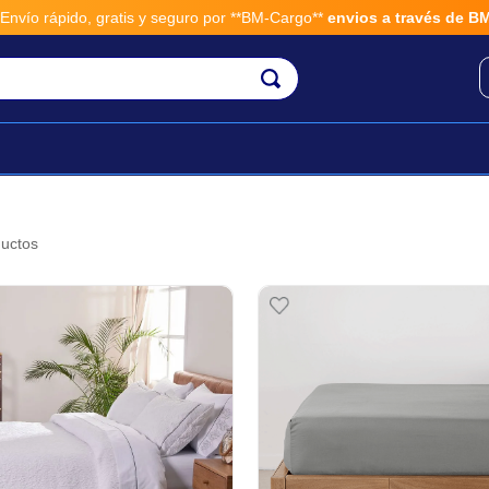
guro por **BM-Cargo**
envios a través de BM-Cargo
uctos