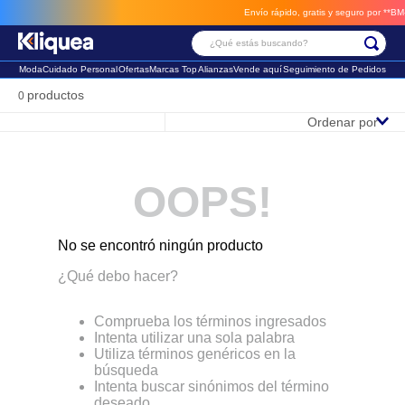
Envío rápido, gratis y seguro por **BM-C
¿Qué estás buscando?
Moda
Cuidado Personal
Ofertas
Marcas Top
Alianzas
Vende aquí
Seguimiento de Pedidos
Términos Más Buscados
productos
0
Ordenar por
1
.
chaleco
2
.
sandalia
OOPS!
3
.
futbol
No se encontró ningún producto
¿Qué debo hacer?
Comprueba los términos ingresados
Intenta utilizar una sola palabra
Utiliza términos genéricos en la
búsqueda
Intenta buscar sinónimos del término
deseado