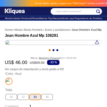
Envío rápido, gratis y seguro por **BM-Cargo**
envios a través de 
¿Qué estás buscando?
Moda
Cuidado Personal
Ofertas
Marcas Top
Alianzas
Vende aquí
Seguimiento de Pedidos
Términos Más Buscados
Moda
Moda Hombre
Jeans y pantalones
Jean Hombre Azul Mp 10
1
.
chaleco
Jean Hombre Azul Mp 108281
2
.
sandalia
3
.
futbol
Marca:
Marketing Personal
SKU
:
8346166
US$
46
.
00
US$
69
.
00
-
33 %
Sin cargos de importación y envío gratis a RD
Color
:
Azul
Talla
30
32
34
36
Cantidad