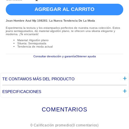
AGREGAR AL CARRITO
Jean Hombre Azul Mp 108281: La Nueva Tendencia De La Moda
Experimenta la textura y los estampados perfectos de nuestra nueva colección. Estos
jeans semiajustados, de material algodón plano, te ofrecen una silueta elegante y
moderna. ¡Te encantará!
Material: Algodón plano
Silueta: Semiajustada
Tendencia de moda actual
Consultar devolución y garantía
Obtener ayuda
TE CONTAMOS MÁS DEL PRODUCTO
ESPECIFICACIONES
COMENTARIOS
☆
☆
☆
☆
☆
0 Calificación promedio
(0 comentarios)