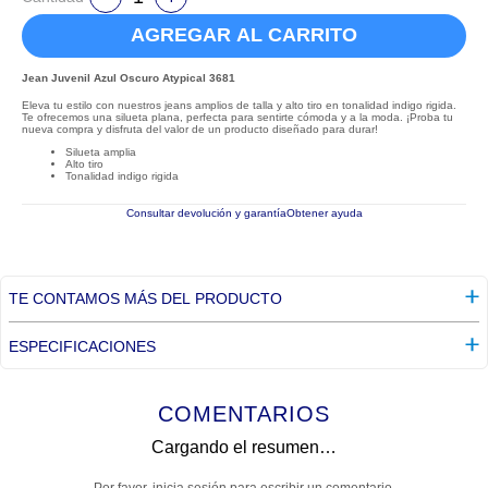
AGREGAR AL CARRITO
Jean Juvenil Azul Oscuro Atypical 3681
Eleva tu estilo con nuestros jeans amplios de talla y alto tiro en tonalidad indigo rigida.
Te ofrecemos una silueta plana, perfecta para sentirte cómoda y a la moda. ¡Proba tu
nueva compra y disfruta del valor de un producto diseñado para durar!
Silueta amplia
Alto tiro
Tonalidad indigo rigida
Consultar devolución y garantía
Obtener ayuda
TE CONTAMOS MÁS DEL PRODUCTO
ESPECIFICACIONES
COMENTARIOS
Cargando el resumen…
Por favor, inicia sesión para escribir un comentario.