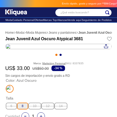
Envío rápido, gratis y seguro por **BM-Cargo**
envios a través de BM
¿Qué estás buscando?
Moda
Cuidado Personal
Ofertas
Marcas Top
Alianzas
Vende aquí
Seguimiento de Pedidos
Términos Más Buscados
Moda
Moda Mujeres
Jeans y pantalones
Jean Juvenil Azul Oscuro
1
.
faldas
Jean Juvenil Azul Oscuro Atypical 3681
2
.
sandalia
3
.
futbol
Marca:
Marketing Personal
SKU
:
8337835
US$
33
.
00
US$
50
.
00
-
34 %
Sin cargos de importación y envío gratis a RD
Color
:
Azul Oscuro
Talla
6
8
10
12
14
Cantidad