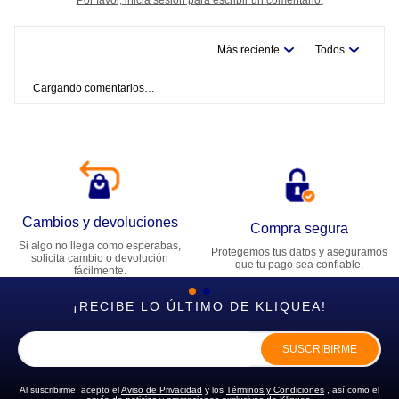
Más reciente
Todos
Cargando comentarios…
Cambios y devoluciones
Compra segura
Si algo no llega como esperabas,
Protegemos tus datos y aseguramos
solicita cambio o devolución
que tu pago sea confiable.
fácilmente.
¡RECIBE LO ÚLTIMO DE KLIQUEA!
SUSCRIBIRME
Al suscribirme, acepto el
Aviso de Privacidad
y los
Términos y Condiciones
, así como el