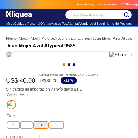
Envío rápido, gratis y seguro por **BM-Cargo**
envios a través de BM-
¿Qué estás buscando?
Moda
Cuidado Personal
Ofertas
Marcas Top
Alianzas
Vende aquí
Seguimiento de Pedidos
Términos Más Buscados
Moda
Moda Mujeres
Jeans y pantalones
Jean Mujer Azul Atypical
1
.
chaleco
Jean Mujer Azul Atypical 9585
2
.
sandalia
3
.
futbol
Marca:
Marketing Personal
SKU
:
8323546
US$
40
.
00
US$
60
.
00
-
33 %
Sin cargos de importación y envío gratis a RD
Color
:
Azul
Talla
6
8
10
12
Cantidad