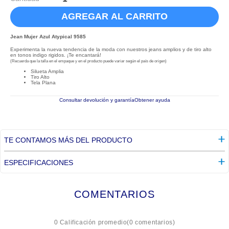
AGREGAR AL CARRITO
Jean Mujer Azul Atypical 9585
Experimenta la nueva tendencia de la moda con nuestros jeans amplios y de tiro alto
en tonos indigo rigidos. ¡Te encantará!
(Recuerda que la talla en el empaque y en el producto puede variar según el país de origen)
Silueta Amplia
Tiro Alto
Tela Plana
Consultar devolución y garantía
Obtener ayuda
TE CONTAMOS MÁS DEL PRODUCTO
ESPECIFICACIONES
COMENTARIOS
☆
☆
☆
☆
☆
0 Calificación promedio
(0 comentarios)