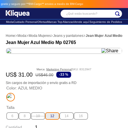
is y seguro por **BM-Cargo**
envios a través de BM-Cargo
¿Qué estás buscando?
Moda
Cuidado Personal
Ofertas
Marcas Top
Alianzas
Vende aquí
Seguimiento de Pedidos
Términos Más Buscados
Moda
Moda Mujeres
Jeans y pantalones
Jean Mujer Azul Medio M
1
.
faldas
Jean Mujer Azul Medio Mp 02765
2
.
futbol
3
.
sandalia
Marca:
Marketing Personal
SKU
:
8312947
US$
31
.
00
US$
46
.
00
-
33 %
Sin cargos de importación y envío gratis a RD
Color
:
AZUL MEDIO
Talla
6
8
10
12
14
16
Cantidad