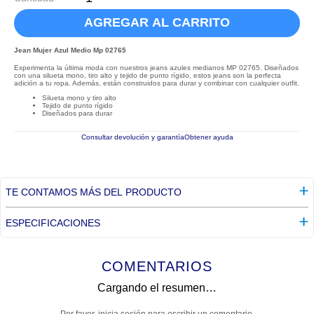
AGREGAR AL CARRITO
Jean Mujer Azul Medio Mp 02765
Experimenta la última moda con nuestros jeans azules medianos MP 02765. Diseñados
con una silueta mono, tiro alto y tejido de punto rígido, estos jeans son la perfecta
adición a tu ropa. Además, están construidos para durar y combinar con cualquier outfit.
Silueta mono y tiro alto
Tejido de punto rígido
Diseñados para durar
Consultar devolución y garantía
Obtener ayuda
TE CONTAMOS MÁS DEL PRODUCTO
ESPECIFICACIONES
COMENTARIOS
Cargando el resumen…
Por favor, inicia sesión para escribir un comentario.