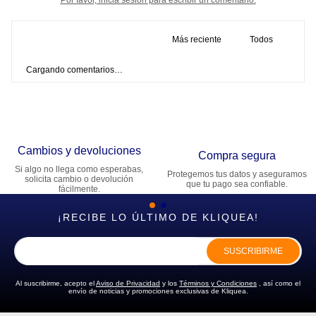
Más reciente
Todos
Cargando comentarios…
Cambios y devoluciones
Compra segura
Si algo no llega como esperabas,
Protegemos tus datos y aseguramos
solicita cambio o devolución
que tu pago sea confiable.
fácilmente.
¡RECIBE LO ÚLTIMO DE KLIQUEA!
SUSCRIBIRME
Al suscribirme, acepto el
Aviso de Privacidad
y los
Términos y Condiciones
, así como el
envío de noticias y promociones exclusivas de Kliquea.