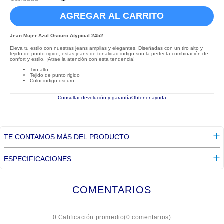
AGREGAR AL CARRITO
Jean Mujer Azul Oscuro Atypical 2452
Eleva tu estilo con nuestras jeans amplias y elegantes. Diseñadas con un tiro alto y
tejido de punto rigido, estas jeans de tonalidad indigo son la perfecta combinación de
confort y estilo. ¡Atrae la atención con esta tendencia!
Tiro alto
Tejido de punto rigido
Color indigo oscuro
Consultar devolución y garantía
Obtener ayuda
TE CONTAMOS MÁS DEL PRODUCTO
ESPECIFICACIONES
COMENTARIOS
☆
☆
☆
☆
☆
0 Calificación promedio
(0 comentarios)