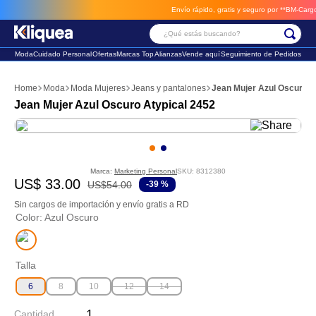
Envío rápido, gratis y seguro por **BM-Cargo**
e
¿Qué estás buscando?
Moda
Cuidado Personal
Ofertas
Marcas Top
Alianzas
Vende aquí
Seguimiento de Pedidos
Términos Más Buscados
Moda
Moda Mujeres
Jeans y pantalones
Jean Mujer Azul Oscuro A
1
.
chaleco
Jean Mujer Azul Oscuro Atypical 2452
2
.
sandalia
3
.
futbol
Marca:
Marketing Personal
SKU
:
8312380
US$
33
.
00
US$
54
.
00
-
39 %
Sin cargos de importación y envío gratis a RD
Color
:
Azul Oscuro
Talla
6
8
10
12
14
Cantidad