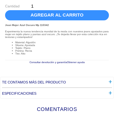
Cantidad
AGREGAR AL CARRITO
Jean Mujer Azul Oscuro Mp 110342
Experimenta la nueva tendencia mundial de la moda con nuestros jeans ajustados para
mujer en tejido plano y pantas azul oscuro. ¡Te dejarás llevar por esta colección rica en
texturas y estampados!
Material: Algodón
Silueta: Ajustada
Tejido: Plano
Pretina: Recta
Tiro: Alto
Consultar devolución y garantía
Obtener ayuda
TE CONTAMOS MÁS DEL PRODUCTO
ESPECIFICACIONES
COMENTARIOS