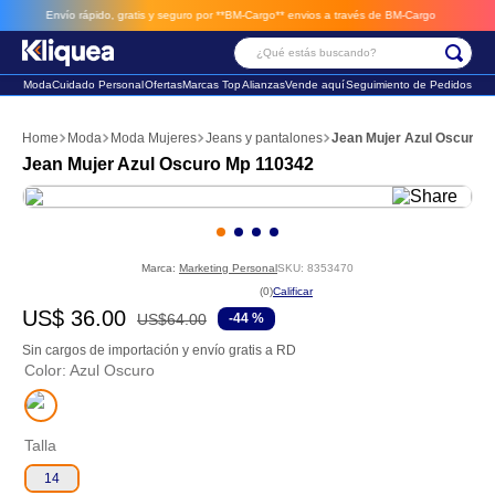
Envío rápido, gratis y seguro por **BM-Cargo**
envios a través de BM-Cargo
¿Qué estás buscando?
Moda
Cuidado Personal
Ofertas
Marcas Top
Alianzas
Vende aquí
Seguimiento de Pedidos
Términos Más Buscados
Moda
Moda Mujeres
Jeans y pantalones
Jean Mujer Azul Oscuro 
1
.
faldas
Jean Mujer Azul Oscuro Mp 110342
2
.
sandalia
3
.
futbol
Marca:
Marketing Personal
SKU
:
8353470
☆
☆
☆
☆
☆
(
0
)
US$
36
.
00
US$
64
.
00
-
44 %
Sin cargos de importación y envío gratis a RD
Color
:
Azul Oscuro
Talla
14