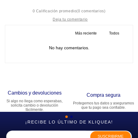
☆
☆
☆
☆
☆
0 Calificación promedio
(0 comentarios)
Más reciente
Todos
Título
No hay comentarios.
Califica el producto de 1 a 5 estrellas
★
★
★
★
★
Tu nombre
Cambios y devoluciones
Dirección de email
Compra segura
Si algo no llega como esperabas,
Protegemos tus datos y aseguramos
solicita cambio o devolución
que tu pago sea confiable.
fácilmente.
Escribe un comentario
¡RECIBE LO ÚLTIMO DE KLIQUEA!
SUSCRIBIRME