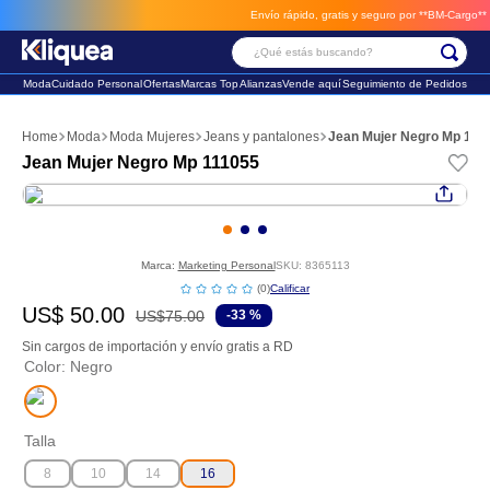
Envío rápido, gratis y seguro por **BM-Cargo**
envi
¿Qué estás buscando?
Moda
Cuidado Personal
Ofertas
Marcas Top
Alianzas
Vende aquí
Seguimiento de Pedidos
Términos Más Buscados
Moda
Moda Mujeres
Jeans y pantalones
Jean Mujer Negro Mp 111
1
.
faldas
Jean Mujer Negro Mp 111055
2
.
futbol
3
.
sandalia
Marca:
Marketing Personal
SKU
:
8365113
☆
☆
☆
☆
☆
(
0
)
US$
50
.
00
US$
75
.
00
-
33 %
Sin cargos de importación y envío gratis a RD
Color
:
Negro
Talla
8
10
14
16