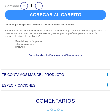
Cantidad
AGREGAR AL CARRITO
Jean Mujer Negro MP 111055: La Nueva Trend de la Moda
Experimenta la nueva tendencia mundial con nuestros jeans mujer negros ajustados. Te
ofrecemos una colección rica en textura y estampados perfecta para tu día a día.
¡Siente el estilo y la confianza!
Material: Algodón plano
Silueta: Ajustada
Tiro: Alto
Consultar devolución y garantía
Obtener ayuda
TE CONTAMOS MÁS DEL PRODUCTO
ESPECIFICACIONES
COMENTARIOS
☆
☆
☆
☆
☆