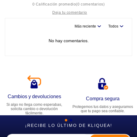
0 Calificación promedio
(0 comentarios)
Más reciente
Todos
Título
No hay comentarios.
Califica el producto de 1 a 5 estrellas
★
★
★
★
★
Tu nombre
Dirección de email
Cambios y devoluciones
Compra segura
Si algo no llega como esperabas,
Protegemos tus datos y aseguramos
Escribe un comentario
solicita cambio o devolución
que tu pago sea confiable.
fácilmente.
¡RECIBE LO ÚLTIMO DE KLIQUEA!