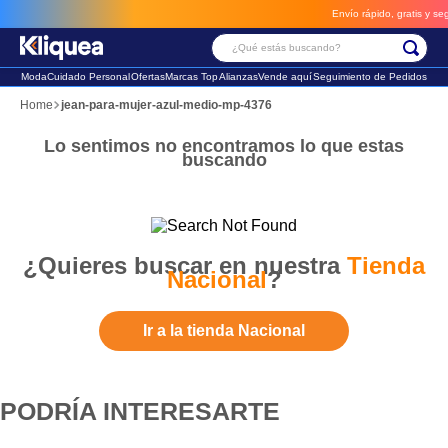
Envío rápido, gratis y seguro por **BM-Cargo**
envios a través de BM
¿Qué estás buscando?
Moda
Cuidado Personal
Ofertas
Marcas Top
Alianzas
Vende aquí
Seguimiento de Pedidos
Términos Más Buscados
jean-para-mujer-azul-medio-mp-4376
1
.
faldas
Lo sentimos no encontramos lo que estas
buscando
2
.
sandalia
3
.
futbol
¿Quieres buscar en nuestra
Tienda
Nacional
?
Ir a la tienda Nacional
PODRÍA INTERESARTE