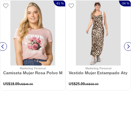
-
61 %
-
34 %
Marketing Personal
Marketing Personal
Camiseta Mujer Rosa Polvo Mp 114226
Vestido Mujer Estampado Atypi
US$
18
.
00
US$
25
.
00
US$
46
.
00
US$
38
.
00