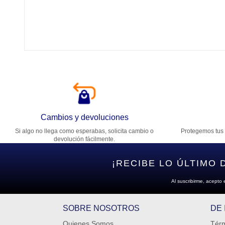
Tí
Ca
T
Di
Cambios y devoluciones
Si algo no llega como esperabas, solicita cambio o
Protegemos tus 
Es
devolución fácilmente.
¡RECIBE LO ÚLTIMO 
Al suscribirme, acepto 
SOBRE NOSOTROS
DE
Quienes Somos
Térm