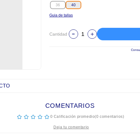
36
40
Guia de tallas
Cantidad
Consul
UCTO
COMENTARIOS
☆
☆
☆
☆
☆
0 Calificación promedio
(0 comentarios)