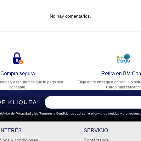
tulo
No hay comentarios.
lifica el producto de 1 a 5 estrellas
★
★
★
★
★
u nombre
rección de email
Compra segura
Retira en BM Car
datos y aseguramos que tu pago sea
Elige entre entrega a domicilio o reti
cribe un comentario
confiable.
Cargo más cercano.
DE KLIQUEA!
el
Aviso de Privacidad
y los
Términos y Condiciones
, así como el envío de noticias y promociones
ENVIAR COMENTARIO
 INTERÉS
SERVICIO
inos y condiciones
Contáctanos