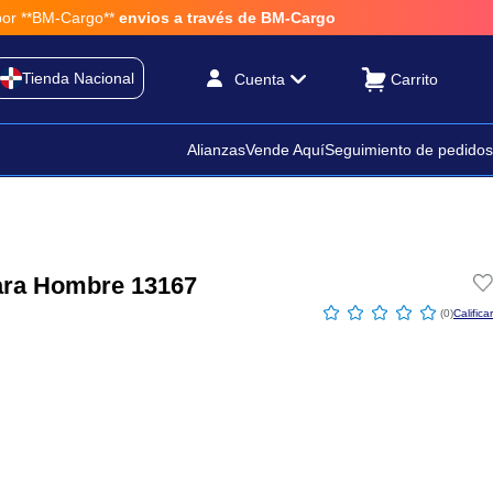
**BM-Cargo**
envios a través de BM-Cargo
Tienda Nacional
Cuenta
Alianzas
Vende Aquí
Seguimiento de pedidos
para Hombre 13167
☆
☆
☆
☆
☆
(
0
)