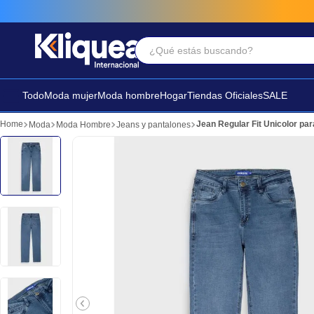
¿Qué estás buscando?
Términos Más Buscados
1
.
chaleco
Todo
Moda mujer
Moda hombre
Hogar
Tiendas Oficiales
SALE
2
.
sandalia
Jean Regular Fit Unicolor p
Moda
Moda Hombre
Jeans y pantalones
3
.
futbol