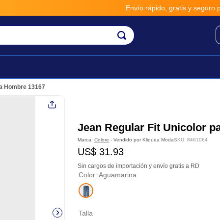
Envío rápido, gratis y seguro por 
ara Hombre 13167
Jean Regular Fit Unicolor 
Marca:
Colore
- Vendido por
Kliquea Moda
SKU
:
8461064
US$
31
.
93
Sin cargos de importación y envío gratis a RD
Color
:
Aguamarina
Talla