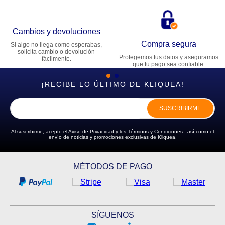
Cambios y devoluciones
Compra segura
Si algo no llega como esperabas,
solicita cambio o devolución
Protegemos tus datos y aseguramos
fácilmente.
que tu pago sea confiable.
¡RECIBE LO ÚLTIMO DE KLIQUEA!
SUSCRIBIRME
Al suscribirme, acepto el
Aviso de Privacidad
y los
Términos y Condiciones
, así como el
envío de noticias y promociones exclusivas de Kliquea.
MÉTODOS DE PAGO
SÍGUENOS