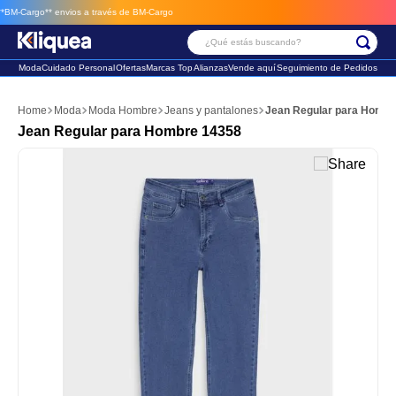
argo**
envios a través de BM-Cargo
¿Qué estás buscando?
Moda
Cuidado Personal
Ofertas
Marcas Top
Alianzas
Vende aquí
Seguimiento de Pedidos
Términos Más Buscados
Moda
Moda Hombre
Jeans y pantalones
Jean Regular para Hombr
1
.
chaleco
Jean Regular para Hombre 14358
2
.
sandalia
3
.
futbol