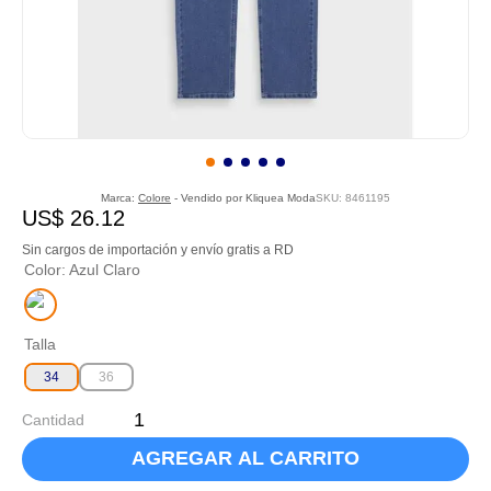
Marca:
Colore
- Vendido por
Kliquea Moda
SKU
:
8461195
US$
26
.
12
Sin cargos de importación y envío gratis a RD
Color
:
Azul Claro
Talla
34
36
Cantidad
AGREGAR AL CARRITO