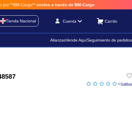
r **BM-Cargo**
envios a través de BM-Cargo
Tienda Nacional
Cuenta
Alianzas
Vende Aquí
Seguimiento de pedidos
48587
☆
☆
☆
☆
☆
(
0
)