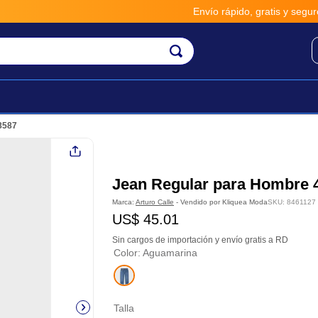
Envío rápido, gratis y seguro po
8587
Jean Regular para Hombre 
Marca:
Arturo Calle
- Vendido por
Kliquea Moda
SKU
:
8461127
US$
45
.
01
Sin cargos de importación y envío gratis a RD
Color
:
Aguamarina
Talla