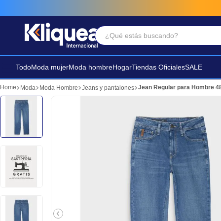
¿Qué estás buscando?
Términos Más Buscados
1
.
faldas
Todo
Moda mujer
Moda hombre
Hogar
Tiendas Oficiales
SALE
2
.
futbol
Jean Regular para Hombre 4
Moda
Moda Hombre
Jeans y pantalones
3
.
sandalia