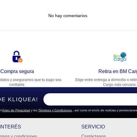
tulo
No hay comentarios.
lifica el producto de 1 a 5 estrellas
★
★
★
★
★
u nombre
rección de email
Compra segura
Retira en BM Car
datos y aseguramos que tu pago sea
Elige entre entrega a domicilio o reti
cribe un comentario
confiable.
Cargo más cercano.
DE KLIQUEA!
el
Aviso de Privacidad
y los
Términos y Condiciones
, así como el envío de noticias y promociones
ENVIAR COMENTARIO
 INTERÉS
SERVICIO
inos y condiciones
Contáctanos