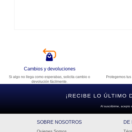
Tí
Ca
T
Di
Cambios y devoluciones
Si algo no llega como esperabas, solicita cambio o
Protegemos tus 
Es
devolución fácilmente.
¡RECIBE LO ÚLTIMO 
Al suscribirme, acepto 
SOBRE NOSOTROS
DE
Quienes Somos
Térm