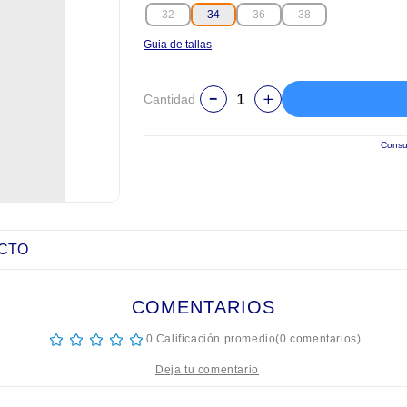
32
34
36
38
Guia de tallas
Cantidad
Consul
UCTO
COMENTARIOS
☆
☆
☆
☆
☆
0 Calificación promedio
(0 comentarios)