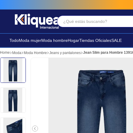
¿Qué estás buscando?
Términos Más Buscados
1
.
vestido
Todo
Moda mujer
Moda hombre
Hogar
Tiendas Oficiales
SALE
2
.
faldas
Jean Slim para Hombre 1391
Moda
Moda Hombre
Jeans y pantalones
3
.
sandalia