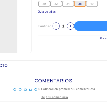
30
32
34
38
40
Guia de tallas
Cantidad
Consul
UCTO
COMENTARIOS
☆
☆
☆
☆
☆
0 Calificación promedio
(0 comentarios)