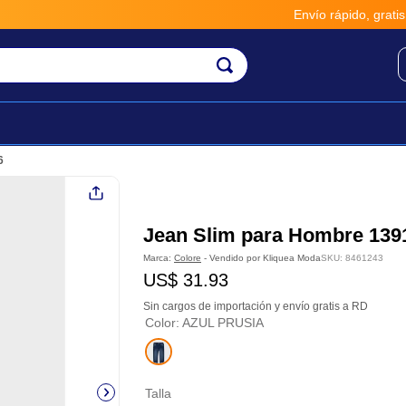
Envío rápido, gratis y seguro
6
Jean Slim para Hombre 139
Marca:
Colore
- Vendido por
Kliquea Moda
SKU
:
8461243
US$
31
.
93
Sin cargos de importación y envío gratis a RD
Color
:
AZUL PRUSIA
Talla