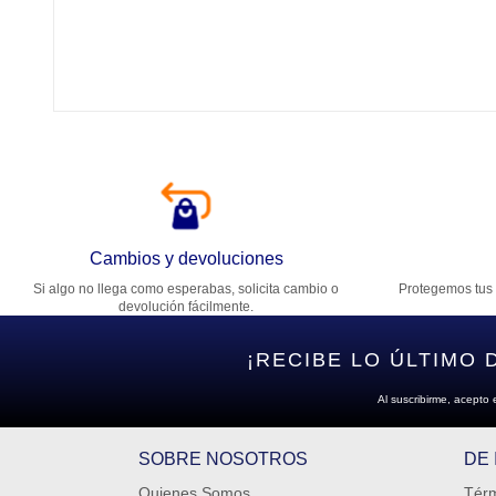
Tí
Ca
T
Di
Cambios y devoluciones
Si algo no llega como esperabas, solicita cambio o
Protegemos tus 
Es
devolución fácilmente.
¡RECIBE LO ÚLTIMO 
Al suscribirme, acepto 
SOBRE NOSOTROS
DE
Quienes Somos
Térm