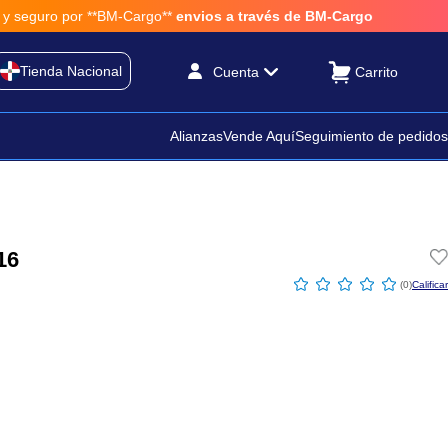
 por **BM-Cargo**
envios a través de BM-Cargo
Tienda Nacional
Cuenta
Alianzas
Vende Aquí
Seguimiento de pedidos
16
☆
☆
☆
☆
☆
(
0
)