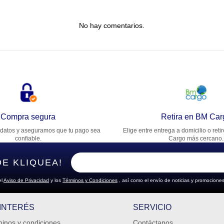
tulo
No hay comentarios.
lifica el producto de 1 a 5 estrellas
★
★
★
★
★
u nombre
rección de email
Compra segura
Retira en BM Car
datos y aseguramos que tu pago sea
Elige entre entrega a domicilio o reti
cribe un comentario
confiable.
Cargo más cercano.
DE KLIQUEA!
el
Aviso de Privacidad
y los
Términos y Condiciones
, así como el envío de noticias y promociones
ENVIAR COMENTARIO
 INTERÉS
SERVICIO
inos y condiciones
Contáctanos