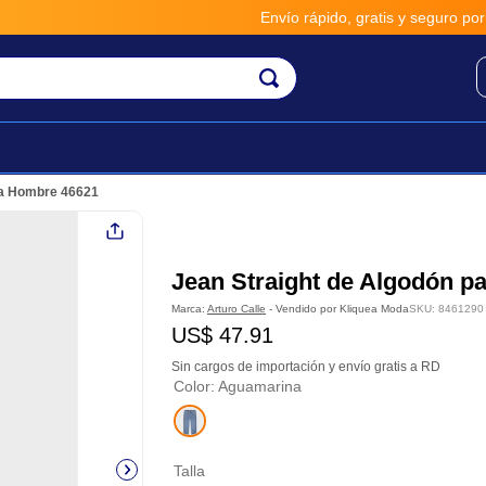
Envío rápido, gratis y seguro por **
ra Hombre 46621
Jean Straight de Algodón p
Marca:
Arturo Calle
- Vendido por
Kliquea Moda
SKU
:
8461290
US$
47
.
91
Sin cargos de importación y envío gratis a RD
Color
:
Aguamarina
Talla