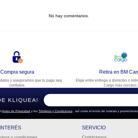
tulo
No hay comentarios.
lifica el producto de 1 a 5 estrellas
★
★
★
★
★
u nombre
rección de email
Compra segura
Retira en BM Car
datos y aseguramos que tu pago sea
Elige entre entrega a domicilio o reti
cribe un comentario
confiable.
Cargo más cercano.
DE KLIQUEA!
el
Aviso de Privacidad
y los
Términos y Condiciones
, así como el envío de noticias y promociones
ENVIAR COMENTARIO
 INTERÉS
SERVICIO
inos y condiciones
Contáctanos