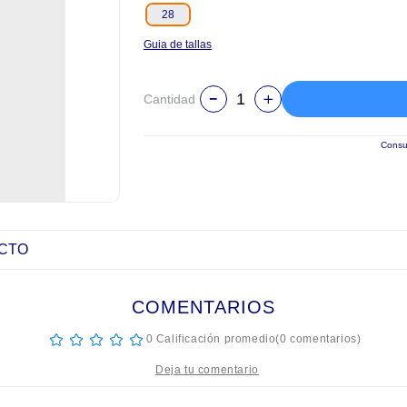
28
Guia de tallas
Cantidad
Consul
UCTO
COMENTARIOS
☆
☆
☆
☆
☆
0 Calificación promedio
(0 comentarios)