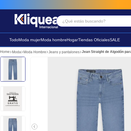
¿Qué estás buscando?
Términos Más Buscados
1
.
faldas
Todo
Moda mujer
Moda hombre
Hogar
Tiendas Oficiales
SALE
2
.
sandalia
Jean Straight de Algodón pa
Moda
Moda Hombre
Jeans y pantalones
3
.
futbol