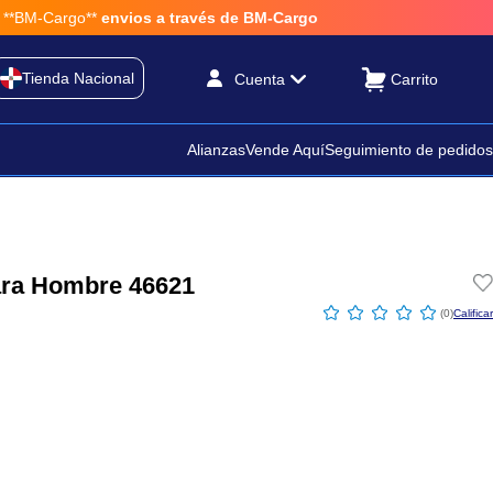
BM-Cargo**
envios a través de BM-Cargo
Tienda Nacional
Cuenta
Alianzas
Vende Aquí
Seguimiento de pedidos
ara Hombre 46621
☆
☆
☆
☆
☆
(
0
)