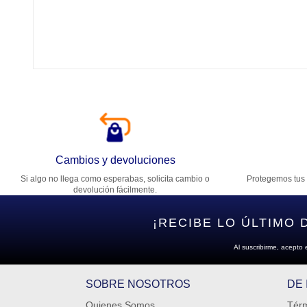
Tí
Ca
T
Di
Cambios y devoluciones
Si algo no llega como esperabas, solicita cambio o
Protegemos tus 
Es
devolución fácilmente.
¡RECIBE LO ÚLTIMO 
Al suscribirme, acepto 
SOBRE NOSOTROS
DE
Quienes Somos
Térm