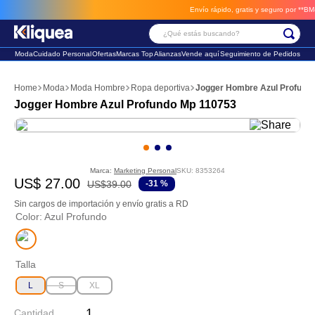
Envío rápido, gratis y seguro por **BM-Ca
¿Qué estás buscando?
Moda
Cuidado Personal
Ofertas
Marcas Top
Alianzas
Vende aquí
Seguimiento de Pedidos
Términos Más Buscados
Moda
Moda Hombre
Ropa deportiva
Jogger Hombre Azul Profund
1
.
chaleco
Jogger Hombre Azul Profundo Mp 110753
2
.
sandalia
3
.
futbol
Marca:
Marketing Personal
SKU
:
8353264
US$
27
.
00
US$
39
.
00
-
31 %
Sin cargos de importación y envío gratis a RD
Color
:
Azul Profundo
Talla
L
S
XL
Cantidad