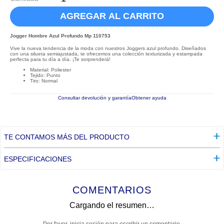
AGREGAR AL CARRITO
Jogger Hombre Azul Profundo Mp 110753
Vive la nueva tendencia de la moda con nuestros Joggers azul profundo. Diseñados
con una silueta semiajustada, te ofrecemos una colección texturizada y estampada
perfecta para tu día a día. ¡Te sorprenderá!
Material: Poliester
Tejido: Punto
Tiro: Normal
Consultar devolución y garantía
Obtener ayuda
TE CONTAMOS MÁS DEL PRODUCTO
ESPECIFICACIONES
COMENTARIOS
Cargando el resumen…
Por favor, inicia sesión para escribir un comentario.