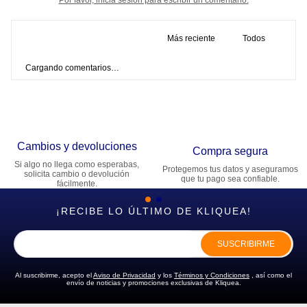
Más reciente
Todos
Cargando comentarios…
Cambios y devoluciones
Compra segura
Si algo no llega como esperabas,
Protegemos tus datos y aseguramos
solicita cambio o devolución
que tu pago sea confiable.
fácilmente.
¡RECIBE LO ÚLTIMO DE KLIQUEA!
SUSCRIBIRME
Al suscribirme, acepto el
Aviso de Privacidad
y los
Términos y Condiciones
, así como el
envío de noticias y promociones exclusivas de Kliquea.