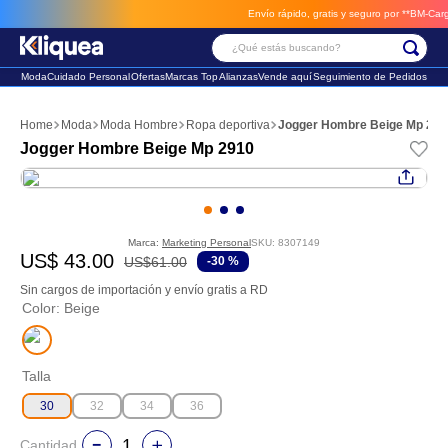
Envío rápido, gratis y seguro por **BM-Cargo**
envios a través de
¿Qué estás buscando?
Moda
Cuidado Personal
Ofertas
Marcas Top
Alianzas
Vende aquí
Seguimiento de Pedidos
Términos Más Buscados
Moda
Moda Hombre
Ropa deportiva
Jogger Hombre Beige Mp 291
1
.
faldas
Jogger Hombre Beige Mp 2910
2
.
sandalia
3
.
futbol
Marca:
Marketing Personal
SKU
:
8307149
US$
43
.
00
US$
61
.
00
-
30 %
Sin cargos de importación y envío gratis a RD
Color
:
Beige
Talla
30
32
34
36
Cantidad