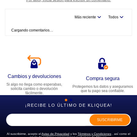
Más reciente
Todos
Cargando comentarios…
Cambios y devoluciones
Compra segura
Si algo no llega como esperabas,
Protegemos tus datos y aseguramos
solicita cambio o devolución
que tu pago sea confiable.
fácilmente.
¡RECIBE LO ÚLTIMO DE KLIQUEA!
SUSCRIBIRME
Al suscribirme, acepto el
Aviso de Privacidad
y los
Términos y Condiciones
, así como el