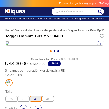
Envío rápido, gratis y seguro por **BM-Cargo**
envios a través de BM
¿Qué estás buscando?
Moda
Cuidado Personal
Ofertas
Marcas Top
Alianzas
Vende aquí
Seguimiento de Pedidos
Términos Más Buscados
Moda
Moda Hombre
Ropa deportiva
Jogger Hombre Gris Mp 1104
1
.
faldas
Jogger Hombre Gris Mp 110408
2
.
sandalia
3
.
futbol
Marca:
Marketing Personal
SKU
:
8353309
US$
30
.
00
US$
49
.
00
-
39 %
Sin cargos de importación y envío gratis a RD
Color
:
Gris
Talla
30
32
34
36
Cantidad