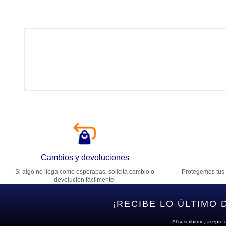
Tí
Ca
T
Di
Cambios y devoluciones
Si algo no llega como esperabas, solicita cambio o
Protegemos tus 
Es
devolución fácilmente.
¡RECIBE LO ÚLTIMO 
Al suscribirme, acepto 