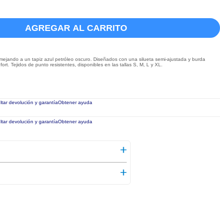
AGREGAR AL CARRITO
ejando a un tapiz azul petróleo oscuro. Diseñados con una silueta semi-ajustada y burda
t. Tejidos de punto resistentes, disponibles en las tallas S, M, L y XL.
tar devolución y garantía
Obtener ayuda
tar devolución y garantía
Obtener ayuda