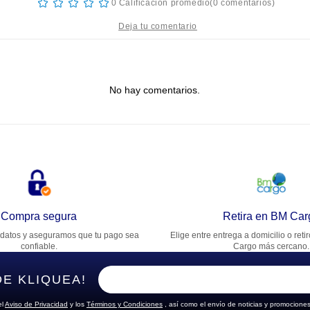
☆
☆
☆
☆
☆
0 Calificación promedio
(0 comentarios)
tulo
No hay comentarios.
lifica el producto de 1 a 5 estrellas
★
★
★
★
★
u nombre
rección de email
Compra segura
Retira en BM Car
datos y aseguramos que tu pago sea
Elige entre entrega a domicilio o reti
cribe un comentario
confiable.
Cargo más cercano.
DE KLIQUEA!
el
Aviso de Privacidad
y los
Términos y Condiciones
, así como el envío de noticias y promociones