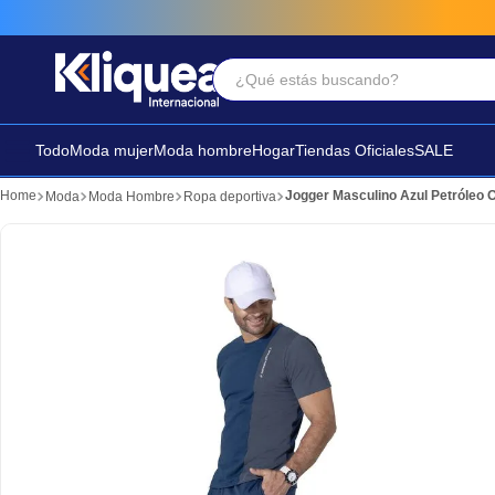
¿Qué estás buscando?
Términos Más Buscados
1
.
faldas
Todo
Moda mujer
Moda hombre
Hogar
Tiendas Oficiales
SALE
2
.
sandalia
Jogger Masculino Azul Petróleo
Moda
Moda Hombre
Ropa deportiva
3
.
futbol