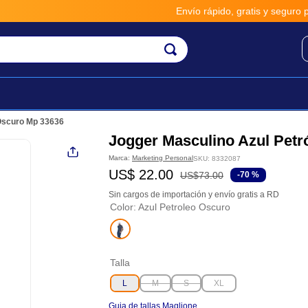
Envío rápido, gratis y seguro por 
 Oscuro Mp 33636
Jogger Masculino Azul Petr
Marca:
Marketing Personal
SKU
:
8332087
US$
22
.
00
US$
73
.
00
-
70 %
Sin cargos de importación y envío gratis a RD
Color
:
Azul Petroleo Oscuro
Talla
L
M
S
XL
Guia de tallas Maglione