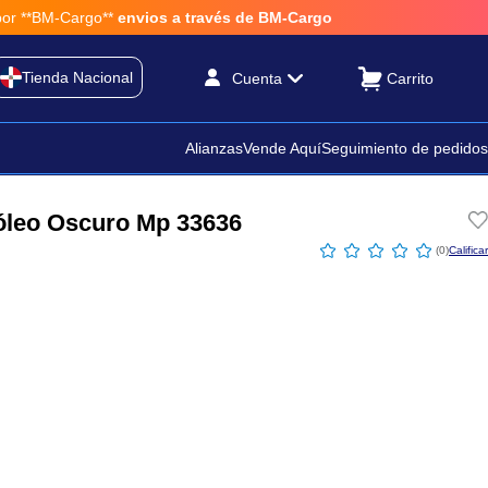
**BM-Cargo**
envios a través de BM-Cargo
Tienda Nacional
Cuenta
Alianzas
Vende Aquí
Seguimiento de pedidos
óleo Oscuro Mp 33636
☆
☆
☆
☆
☆
(
0
)