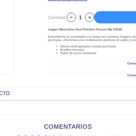
Cantidad
Jogger Masculino Azul Petróleo Oscuro Mp 33636
Experimenta la comodidad y la moda con nuestros Joggers sem
perchada, ofrecemos una combinación perfecta de estilo y confor
Silueta semi-ajustada y burda perchada
Bolsillos laterales
Tejido de punto resistente
Consul
Consul
UCTO
COMENTARIOS