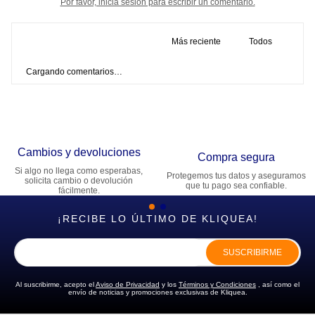
Por favor, inicia sesión para escribir un comentario.
Más reciente
Todos
Cargando comentarios…
Cambios y devoluciones
Compra segura
Si algo no llega como esperabas,
Protegemos tus datos y aseguramos
solicita cambio o devolución
que tu pago sea confiable.
fácilmente.
¡RECIBE LO ÚLTIMO DE KLIQUEA!
SUSCRIBIRME
Al suscribirme, acepto el
Aviso de Privacidad
y los
Términos y Condiciones
, así como el
envío de noticias y promociones exclusivas de Kliquea.