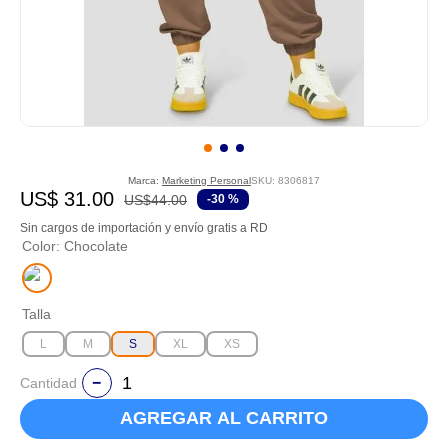
Marca:
Marketing Personal
SKU
:
8306817
US$
31
.
00
US$
44
.
00
-
30 %
Sin cargos de importación y envío gratis a RD
Color
:
Chocolate
Talla
L
M
S
XL
XS
Cantidad
AGREGAR AL CARRITO