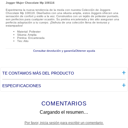
Jogger Mujer Chocolate Mp 108116
Experimenta la nueva tendencia de la moda con nuestra Colección de Joggers
Chocolate Mp 108116. Diseñados con una silueta amplia, estos Joggers ofrecen una
sensación de confort y estilo a la vez. Construidos con un tejido de poliester puntado,
son perfectos para cualquier ocasión. Su pretina encarterada y tiro alto aseguran una
perfecta adaptación a tu cuerpo. ¡Disfruta de una colección llena de texturas y
estampados!
Material: Poliester
Silueta: Amplia
Pretina: Encarterada
Tiro: Alto
Consultar devolución y garantía
Obtener ayuda
TE CONTAMOS MÁS DEL PRODUCTO
ESPECIFICACIONES
COMENTARIOS
Cargando el resumen…
Por favor, inicia sesión para escribir un comentario.