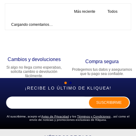
Más reciente
Todos
Cargando comentarios…
Cambios y devoluciones
Compra segura
Si algo no llega como esperabas,
Protegemos tus datos y aseguramos
solicita cambio o devolución
que tu pago sea confiable.
fácilmente.
¡RECIBE LO ÚLTIMO DE KLIQUEA!
SUSCRIBIRME
Al suscribirme, acepto el
Aviso de Privacidad
y los
Términos y Condiciones
, así como el
envío de noticias y promociones exclusivas de Kliquea.