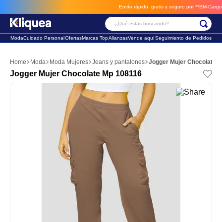
Envío rápido, gratis y seguro por **BM-Cargo**
env
¿Qué estás buscando?
Moda
Cuidado Personal
Ofertas
Marcas Top
Alianzas
Vende aquí
Seguimiento de Pedidos
Términos Más Buscados
Moda
Moda Mujeres
Jeans y pantalones
Jogger Mujer Chocolate 
1
.
chaleco
Jogger Mujer Chocolate Mp 108116
2
.
sandalia
3
.
futbol