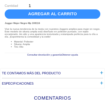
Cantidad
AGREGAR AL CARRITO
Jogger Mujer Negro Mp 108116
Vive la nueva tendencia de la moda con nuestros Joggers amplios para mujer en negro.
Este modelo de silueta amplia está diseñado en poliester puntado, con tejido
encarterado, tiro alto y una apariencia texturizada y estampada perfecta para tu día a
día. ¡Experimenta la comodidad y la estilo!
Material: Poliester
Silueta: Amplia
Tiro: Alto
Consultar devolución y garantía
Obtener ayuda
TE CONTAMOS MÁS DEL PRODUCTO
ESPECIFICACIONES
COMENTARIOS