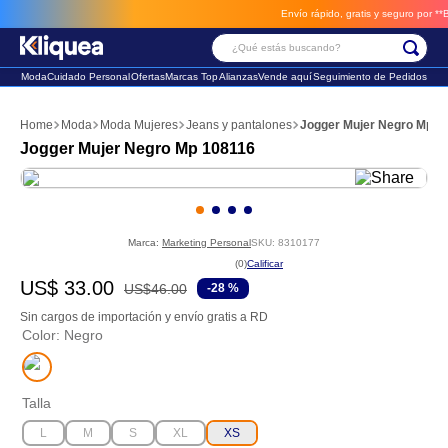
Envío rápido, gratis y seguro por **BM-C
¿Qué estás buscando?
Moda
Cuidado Personal
Ofertas
Marcas Top
Alianzas
Vende aquí
Seguimiento de Pedidos
Términos Más Buscados
Moda
Moda Mujeres
Jeans y pantalones
Jogger Mujer Negro Mp 1
1
.
faldas
Jogger Mujer Negro Mp 108116
2
.
sandalia
3
.
futbol
Marca:
Marketing Personal
SKU
:
8310177
☆
☆
☆
☆
☆
(
0
)
US$
33
.
00
US$
46
.
00
-
28 %
Sin cargos de importación y envío gratis a RD
Color
:
Negro
Talla
L
M
S
XL
XS