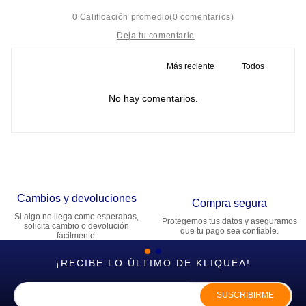
☆
☆
☆
☆
☆
0 Calificación promedio
(0 comentarios)
Más reciente
Todos
Título
No hay comentarios.
Califica el producto de 1 a 5 estrellas
★
★
★
★
★
Tu nombre
Cambios y devoluciones
Dirección de email
Compra segura
Si algo no llega como esperabas,
Protegemos tus datos y aseguramos
solicita cambio o devolución
que tu pago sea confiable.
fácilmente.
Escribe un comentario
¡RECIBE LO ÚLTIMO DE KLIQUEA!
SUSCRIBIRME