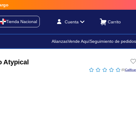
Tienda Nacional
Cuenta
Alianzas
Vende Aquí
Seguimiento de pedidos
 Atypical
☆
☆
☆
☆
☆
(
0
)