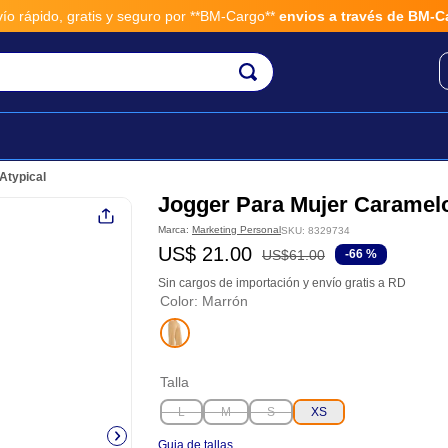
 seguro por **BM-Cargo**
envios a través de BM-Cargo
Atypical
Jogger Para Mujer Caramelo
Marca:
Marketing Personal
SKU
:
8329734
US$
21
.
00
US$
61
.
00
-
66 %
Sin cargos de importación y envío gratis a RD
Color
:
Marrón
Talla
L
M
S
XS
Guia de tallas