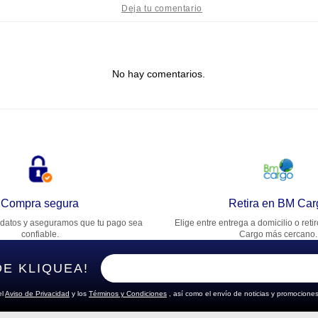
tulo
No hay comentarios.
lifica el producto de 1 a 5 estrellas
★
★
★
★
★
u nombre
rección de email
Compra segura
Retira en BM Car
datos y aseguramos que tu pago sea
Elige entre entrega a domicilio o reti
cribe un comentario
confiable.
Cargo más cercano.
DE KLIQUEA!
el
Aviso de Privacidad
y los
Términos y Condiciones
, así como el envío de noticias y promociones