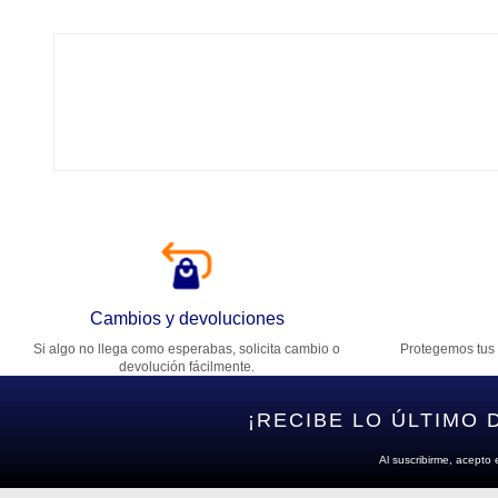
Tí
Ca
T
Di
Cambios y devoluciones
Si algo no llega como esperabas, solicita cambio o
Protegemos tus 
Es
devolución fácilmente.
¡RECIBE LO ÚLTIMO 
Al suscribirme, acepto 