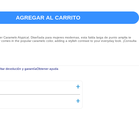
AGREGAR AL CARRITO
r Caramelo Atypical. Diseñada para mujeres modernas, esta falda larga de punto amplia te
ger comes in the popular caramelo color, adding a stylish contrast to your everyday look. ¡Consulta
tar devolución y garantía
Obtener ayuda