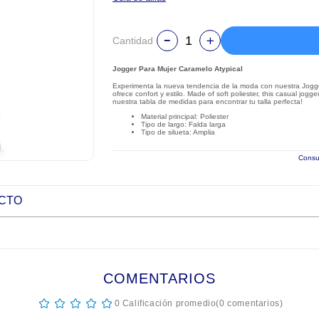
Cantidad
Jogger Para Mujer Caramelo Atypical
Experimenta la nueva tendencia de la moda con nuestra Jogge
ofrece confort y estilo. Made of soft poliester, this casual jog
nuestra tabla de medidas para encontrar tu talla perfecta!
Material principal: Poliester
Tipo de largo: Falda larga
Tipo de silueta: Amplia
Consul
UCTO
COMENTARIOS
☆
☆
☆
☆
☆
0 Calificación promedio
(0 comentarios)