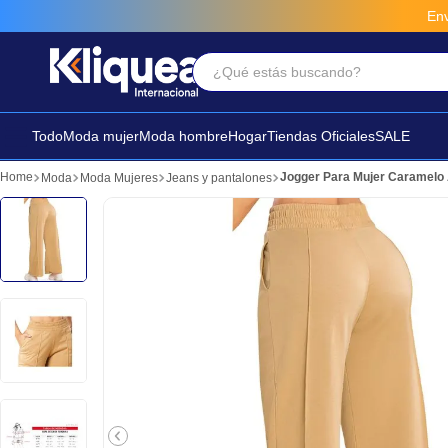
Envío rápido, gratis y
¿Qué estás buscando?
Términos Más Buscados
1
.
faldas
Todo
Moda mujer
Moda hombre
Hogar
Tiendas Oficiales
SALE
2
.
sandalia
Jogger Para Mujer Caramelo 
Moda
Moda Mujeres
Jeans y pantalones
3
.
futbol