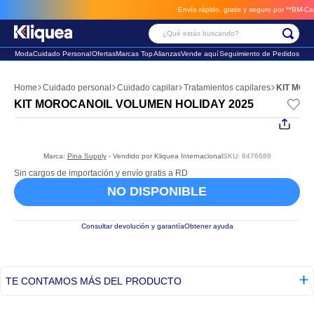
Envío rápido, gratis y seguro por **BM-Cargo
¿Qué estás buscando?
Moda
Cuidado Personal
Ofertas
Marcas Top
Alianzas
Vende aquí
Seguimiento de Pedidos
Términos Más Buscados
Cuidado personal
Cuidado capilar
Tratamientos capilares
1
.
faldas
KIT MOROCANOIL VOLUMEN HOLIDAY 2025
2
.
sandalia
3
.
futbol
Marca:
Pina Supply
- Vendido por
Kliquea Internacional
SKU
:
8476689
Sin cargos de importación y envío gratis a RD
NO DISPONIBLE
Consultar devolución y garantía
Obtener ayuda
TE CONTAMOS MÁS DEL PRODUCTO