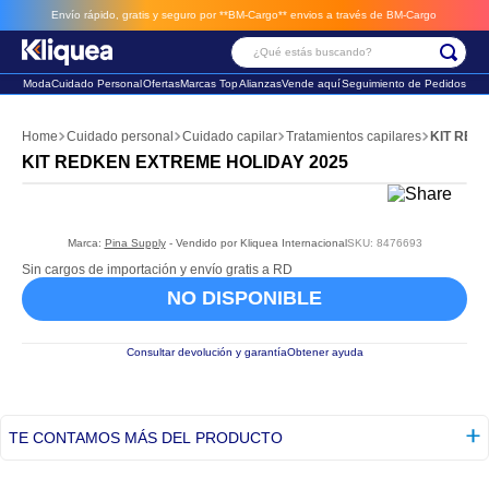
Envío rápido, gratis y seguro por **BM-Cargo**
envios a través de BM-Cargo
¿Qué estás buscando?
Moda
Cuidado Personal
Ofertas
Marcas Top
Alianzas
Vende aquí
Seguimiento de Pedidos
Términos Más Buscados
Cuidado personal
Cuidado capilar
Tratamientos capilares
KIT RED
1
.
faldas
KIT REDKEN EXTREME HOLIDAY 2025
2
.
futbol
3
.
sandalia
Marca:
Pina Supply
- Vendido por
Kliquea Internacional
SKU
:
8476693
Sin cargos de importación y envío gratis a RD
NO DISPONIBLE
Consultar devolución y garantía
Obtener ayuda
TE CONTAMOS MÁS DEL PRODUCTO